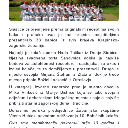
Slastice pripremljene prema originalnim receptima svojih
baka i prabaka ovaj je put brojnim posjetiteljima
prezentiralo 38 babica iz svih krajeva Krapinsko-
zagorske županije.
Najbolji je kolač ispekla Nada Tučkar iz Donje Stubice.
Njezina svadbena torta Šahovnica dobila je najviše
bodova za autohtonost recepture i sastojaka, za okus i
izgled kolača, te za domišljatost u prezent
aciji. Drugo je
mjesto osvojila Mirjana Štahan iz Zlatara, dok je treće
mjesto pripalo Božici Lacković iz Oroslavja.
U kategoriji Izvorno zagorsko prvo je mjesto osvojila
Milka Vinković iz Marije Bistrice koja se tako svojom
odjećom i dekoracijom izlagačkog mjesta uspjela najviše
približiti starini zagorskog duha i tradicije.
Donosimo poruku predsjednice Županijske skupštine
Vlasta Hubicki povodom održavanja 10. Babičinih kolača
Ovu smo manifestaciju pokrenuli prije 10 godina i