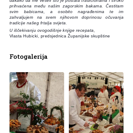
dakako da me veseli što je postala tradicionalna i široko
prihvaćena među našim zagorskim bakama. Čestitam
svim babicama, a osobito nagrađenima te im
zahvaljujem na svem njihovom doprinosu očuvanja
tradicije našeg frtalja svijeta.
U iščekivanju ovogodišnje knjige recepata,
Vlasta Hubicki, predsjednica Županijske skupštine
Fotogalerija