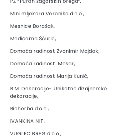
PZ “Puran zagorskih brega”,
Mini mljekara Veronika d.o.o.,
Mesnice Borošak,
Medičarna Šćuric,
Domaća radinost Zvonimir Majdak,
Domaća radinost Mesar,
Domaća radinost Marija Kunić,
B.M. Dekoracije- Unikatne dizajnerske
dekoracije,
Bioherba d.o.o.,
IVANKINA NIT,
VUGLEC BREG d.o.o.,