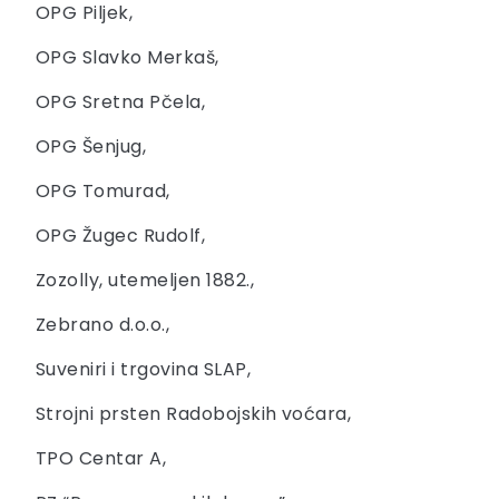
OPG Piljek,
OPG Slavko Merkaš,
OPG Sretna Pčela,
OPG Šenjug,
OPG Tomurad,
OPG Žugec Rudolf,
Zozolly, utemeljen 1882.,
Zebrano d.o.o.,
Suveniri i trgovina SLAP,
Strojni prsten Radobojskih voćara,
TPO Centar A,