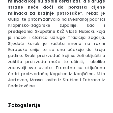
mlinaca koji su dobili certifikat, a s druge
strane neće doći do porasta cijene
mlinaca za krajnje potrošače“
, rekao je
Gulija te pritom zahvalio na svesrdnoj podršci
Krapinsko-zagorske županije, kao i
predsjednici Skupštine KZŽ Vlasti Hubicki, koja
je inače i članica udruge Tradicija Zagorja.
Sljedeći korak je zaštita imena na razini
Europske unije te se ona očekuje do kraja
godine. Svaki proizvođač koji se želi uključiti u
zaštitu proizvoda može to učiniti, ukoliko
zadovolji sve uvjete. Trenutno su uključena
četiri proizvođača; Kogutex iz Konjščine, Mlin
Jertovec, Massa Lovita iz Stubice i Zebrano iz
Bedekovčine.
Fotogalerija