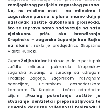
zemljopisnog porijekla zagorskog purana.
No, ne mislimo stati na mlincima i
zagorskom puranu, u planu imamo daljnji
nastavak zaštite autohtonih proizvoda,
što se zapravo samo nadovezuje na našu
cjelokupnu priču oko brendiranja
Krapinsko – zagorske županije kao Bajke
na dlanu“
, rekla je predsjednica Skupštine
Vlasta Hubicki.
Župan
Željko Kolar
istaknuo je da je postupak
zaštite mlinaca pokrenula Krapinsko-
zagorska županija, u suradnji sa udrugom
Tradicija Zagorja, Zagorskom razvojnom
agencijom, Hrvatskom gospodarskom
komorom ŽK Krapina s točno određenim
ciljem:
„Razlog pokretanja zaštite je
stvaranje identiteta i prepoznatljivosti te
davanje dodatne vrijednosti proizvodu i