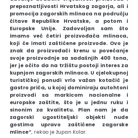
prepoznatljivosti Hrvatskog zagorja, ali i
promocija zagorskih mlinaca na području
čitave Republike Hrvatske, a potom i
Europske Unije. Zadovoljan sam što
imamo već četiri proizvođača mlinaca,
koji će imati zaštićene proizvode. Ovo je
znak da proizvođači krenu u povećanje
svoje proizvodnje sa sadašnjih 400 tona,
jer je očito da na tržištu postoji interes za
kupnjom zagorskih mlinaca. U cjelokupnoj
turističkoj ponudi vrlo važan kotačić je
gastro priča, u kojoj dominiraju autohtoni
proizvodi sa markicom nacionalne i
europske zaštite, što je u jednu ruku i
sinonim za kvalitetu. Plan nam je da
zagorski ugostiteljski objekti nude
gostima upravo zaštićene zagorske
mlince“
, rekao je župan Kolar.