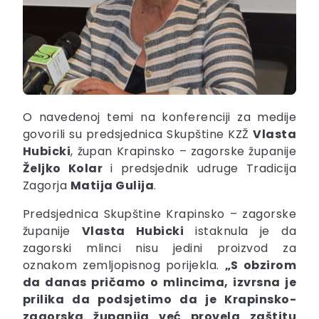
O navedenoj temi na konferenciji za medije
govorili su predsjednica Skupštine KZŽ
Vlasta
Hubicki
, župan Krapinsko – zagorske županije
Željko Kolar
i predsjednik udruge Tradicija
Zagorja
Matija Gulija
.
Predsjednica Skupštine Krapinsko – zagorske
županije
Vlasta Hubicki
istaknula je da
zagorski mlinci nisu jedini proizvod za
oznakom zemljopisnog porijekla.
„S obzirom
da danas pričamo o mlincima, izvrsna je
prilika da podsjetimo da je Krapinsko-
zagorska županija već provela zaštitu