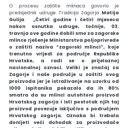
O procesu zaštite mlinaca govorio je
predsjednik udruge Tradicija Zagorja
Matija
Gulija
.
„Četiri godine i četiri mjeseca
nakon osnutka udruge, točnije, 03.
travnja ove godine dobili smo za zagorske
mlince rješenje Ministarstva poljoprivrede
o zaštiti naziva “zagorski mlinci”, koje
trenutno vrijedi za područje Republike
Hrvatske, a radi se o prijelaznoj
nacionalnoj oznaci. Veliki je značaj za
Zagorje i naše područje u zaštiti ovog
proizvoda jer je istraživanje na uzorku od
1000 ispitanika pokazalo da ih 80%
smatra da su mlinci autohtoni proizvod
Hrvatskog zagorja i isti postotak njih taj
proizvod povezuje isključivo s područjem
Hrvatskog zagorja. Oznaka bi trebala
donijeti veći dohodak za proizvođače