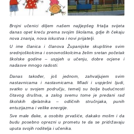
Brojni učenici diljem našem najljepšeg frtalja svijeta
danas opet kreću prema svojim školama, gdje ih čekaju
nova znanja, nova iskustva i novi prijatelji.
U ime članica i članova Županijske skupštine svim
srednjoškolcima i osnovnoškolcima želim sretan početak
školske godine – uspjeh u učenju, dobre ocjene i
nadasve mnogo radosti.
Danas također, još jednom, zahvaljujem svim
nastavnicama i nastavnicama. Mladi i uspješni ljudi,
svatko u svojem području, temelj su bolje budućnosti
čitavog društva, a zalog svemu tome je predani rad
školskih djelatnika – odličnih stručnjaka, punih
entuzijazma i velike energije.
Sve male đake, a osobito prvašiće, dakako molim i da
budu posebno oprezni u prometu te da se pridržavaju
uputa svojih roditelja i učenika.