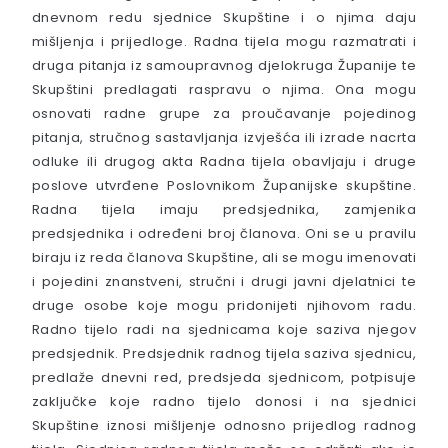
dnevnom redu sjednice Skupštine i o njima daju
mišljenja i prijedloge. Radna tijela mogu razmatrati i
druga pitanja iz samoupravnog djelokruga Županije te
Skupštini predlagati raspravu o njima. Ona mogu
osnovati radne grupe za proučavanje pojedinog
pitanja, stručnog sastavljanja izvješća ili izrade nacrta
odluke ili drugog akta Radna tijela obavljaju i druge
poslove utvrđene Poslovnikom Županijske skupštine.
Radna tijela imaju predsjednika, zamjenika
predsjednika i određeni broj članova. Oni se u pravilu
biraju iz reda članova Skupštine, ali se mogu imenovati
i pojedini znanstveni, stručni i drugi javni djelatnici te
druge osobe koje mogu pridonijeti njihovom radu.
Radno tijelo radi na sjednicama koje saziva njegov
predsjednik. Predsjednik radnog tijela saziva sjednicu,
predlaže dnevni red, predsjeda sjednicom, potpisuje
zaključke koje radno tijelo donosi i na sjednici
Skupštine iznosi mišljenje odnosno prijedlog radnog