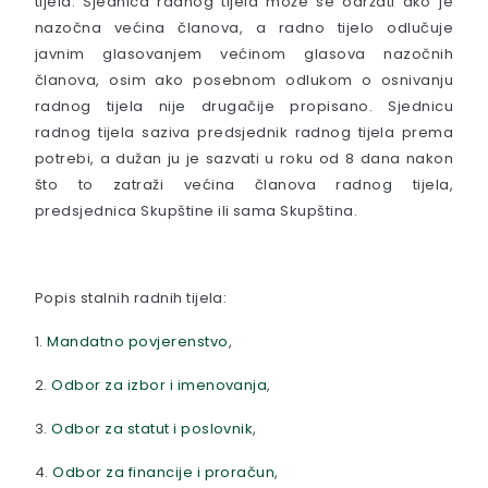
tijela. Sjednica radnog tijela može se održati ako je
nazočna većina članova, a radno tijelo odlučuje
javnim glasovanjem većinom glasova nazočnih
članova, osim ako posebnom odlukom o osnivanju
radnog tijela nije drugačije propisano. Sjednicu
radnog tijela saziva predsjednik radnog tijela prema
potrebi, a dužan ju je sazvati u roku od 8 dana nakon
što to zatraži većina članova radnog tijela,
predsjednica Skupštine ili sama Skupština.
Popis stalnih radnih tijela:
1.
Mandatno povjerenstvo
,
2.
Odbor za izbor i imenovanja
,
3.
Odbor za statut i poslovnik
,
4.
Odbor za financije i proračun
,