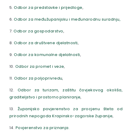
5.
Odbor za predstavke i prijedloge
,
6.
Odbor za međužupanijsku i međunarodnu suradnju,
7.
Odbor za gospodarstvo
,
8.
Odbor za društvene djelatnosti
,
9.
Odbor za komunalne djelatnosti
,
10.
Odbor za promet i veze
,
11.
Odbor za poljoprivredu
,
12.
Odbor za turizam, zaštitu čovjekovog okoliša,
graditeljstvo i prostorno planiranje
,
13.
Županijsko povjerenstvo za procjenu šteta od
prirodnih nepogoda Krapinsko-zagorske županije
,
14.
Povjerenstvo za priznanja
.