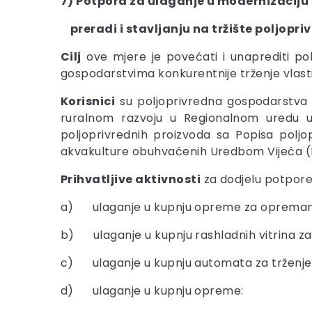
7) Potpora za ulaganje u modernizaciju
preradi i stavljanju na tržište poljopr
Cilj
ove mjere je povećati i unaprediti po
gospodarstvima konkurentnije trženje vlasti
Korisnici
su poljoprivredna gospodarstva u
ruralnom razvoju u Regionalnom uredu u Kr
poljoprivrednih proizvoda sa Popisa polj
akvakulture obuhvaćenih Uredbom Vijeća (E
Prihvatljive aktivnosti
za dodjelu potpore
a) ulaganje u kupnju opreme za opremanje
b) ulaganje u kupnju rashladnih vitrina za
c) ulaganje u kupnju automata za trženje 
d) ulaganje u kupnju opreme: