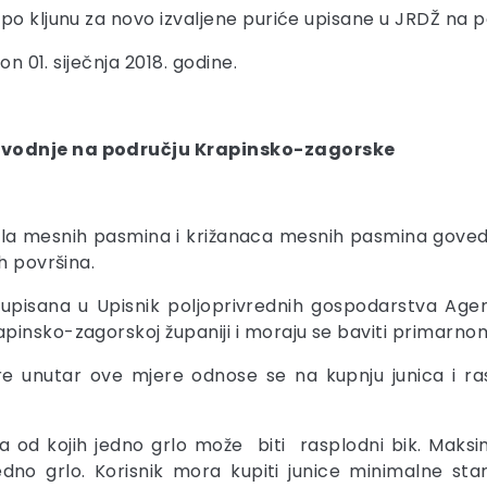
 po kljunu za novo izvaljene puriće upisane u JRDŽ na
on 01. siječnja 2018. godine.
izvodnje na području Krapinsko-zagorske
rla mesnih pasmina i križanaca mesnih pasmina goved
h površina.
pisana u Upisnik poljoprivrednih gospodarstva Agencij
pinsko-zagorskoj županiji i moraju se baviti primarno
e unutar ove mjere odnose se na kupnju junica i ra
la od kojih jedno grlo može biti rasplodni bik. Maksim
no grlo. Korisnik mora kupiti junice minimalne star