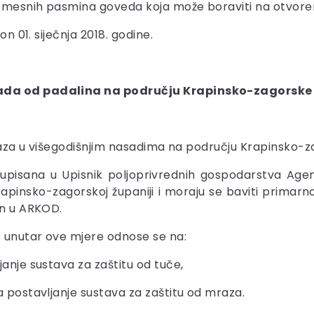
a mesnih pasmina goveda koja može boraviti na otvore
on 01. siječnja 2018. godine.
sada od padalina na području Krapinsko-zagorsk
mraza u višegodišnjim nasadima na području Krapinsko-z
pisana u Upisnik poljoprivrednih gospodarstva Agenci
apinsko-zagorskoj županiji i moraju se baviti primarn
an u ARKOD.
 unutar ove mjere odnose se na:
anje sustava za zaštitu od tuče,
a postavljanje sustava za zaštitu od mraza.