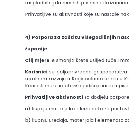
rasplodnih grla mesnih pasmina i križanac
Prihvatljive su aktivnosti koje su nastale nak
4)
Potpora za zaštitu višegodišnjih na
županije
Cilj mjere
je smanjiti štete uslijed tuče i 
Korisnici
su poljoprivredna gospodarstva u
ruralnom razvoju u Regionalnom uredu u Kr
Korisnik mora imati višegodišnji nasad upis
Prihvatljive aktivnosti
za dodjelu potpore
a) kupnju materijala i elemenata za postavlj
b) kupnju uređaja, materijala i elemenata z