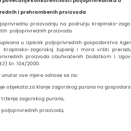
 i povećanje konkurentnosti poljoprivrednika u
ivrednih i prehrambenih proizvoda
ljoprivrednu proizvodnju na području Krapinsko-zago
tih poljoprivrednih proizvoda.
pisana u Upisnik poljoprivrednih gospodarstva Agencij
apinsko-zagorskoj županiji i mora vršiti preradu i/i
oprivrednih proizvoda obuhvaćenih Dodatkom I. Ugovo
Z) br. 104/2000.
 unutar ove mjere odnose se na:
 objekata za klanje zagorskog purana na gospodarstv
 trženje zagorskog purana,
poljoprivrednih proizvoda,