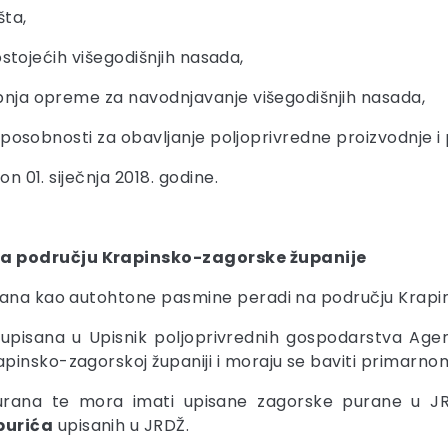
šta,
stojećih višegodišnjih nasada,
nja opreme za navodnjavanje višegodišnjih nasada,
osobnosti za obavljanje poljoprivredne proizvodnje i p
on 01. siječnja 2018. godine.
a području Krapinsko-zagorske županije
rana kao autohtone pasmine peradi na području Krapi
pisana u Upisnik poljoprivrednih gospodarstva Agencij
pinsko-zagorskoj županiji i moraju se baviti primarno
purana te mora imati upisane zagorske purane u J
purića
upisanih u JRDŽ.