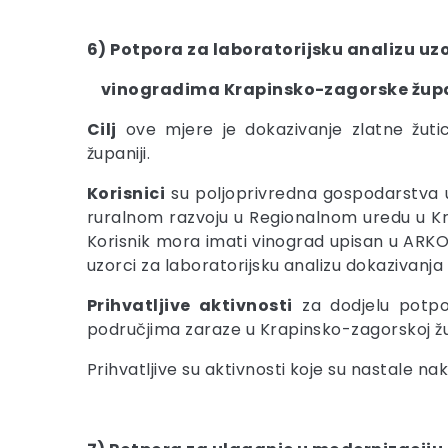
6) Potpora za laboratorijsku analizu uz
vinogradima Krapinsko-zagorske župa
Cilj
ove mjere je dokazivanje zlatne žuti
županiji.
Korisnici
su poljoprivredna gospodarstva up
ruralnom razvoju u Regionalnom uredu u Kr
Korisnik mora imati vinograd upisan u ARK
uzorci za laboratorijsku analizu dokazivanja 
Prihvatljive aktivnosti
za dodjelu potpo
područjima zaraze u Krapinsko-zagorskoj žu
Prihvatljive su aktivnosti koje su nastale nak