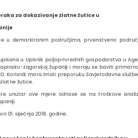
oraka za dokazivanje zlatne žutice u
nije
ce u demarkiranim područjima, prvenstveno područj
isana u Upisnik poljoprivrednih gospodarstva u Agenci
apinsko-zagorskoj županiji i moraju se baviti primarn
OD. Korisnik mora imati preporuku Savjetodavne služb
zlatne žutice.
re unutar ove mjere odnose se na troškove analize
paniji.
on 01. siječnja 2018. godine.