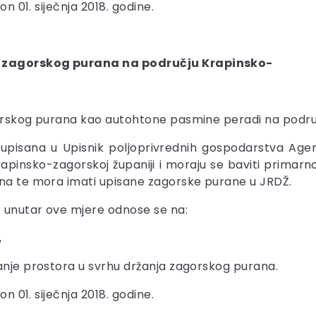
on 01. siječnja 2018. godine.
ja zagorskog purana na području Krapinsko-
gorskog purana kao autohtone pasmine peradi na podru
pisana u Upisnik poljoprivrednih gospodarstva Agencij
apinsko-zagorskoj županiji i moraju se baviti primarn
ana te mora imati upisane zagorske purane u JRDŽ.
 unutar ove mjere odnose se na:
,
nje prostora u svrhu držanja zagorskog purana.
on 01. siječnja 2018. godine.