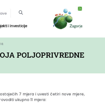
jave
jekti i investicije
18.
OJA POLJOPRIVREDNE
postojećih 7 mjera i uvesti četiri nove mjere,
rovoditi ukupno 11 mjera: