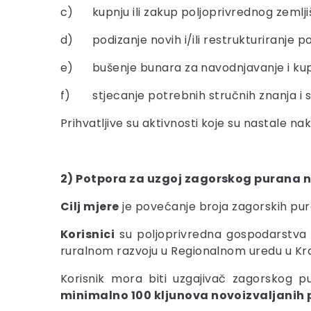
c) kupnju ili zakup poljoprivrednog zemlji
d) podizanje novih i/ili restrukturiranje po
e) bušenje bunara za navodnjavanje i kup
f) stjecanje potrebnih stručnih znanja i sp
Prihvatljive su aktivnosti koje su nastale nak
2)
Potpora za uzgoj zagorskog purana n
Cilj mjere
je povećanje broja zagorskih pu
Korisnici
su poljoprivredna gospodarstva u
ruralnom razvoju u Regionalnom uredu u Kra
Korisnik mora biti uzgajivač zagorskog 
minimalno 100 kljunova novoizvaljanih 