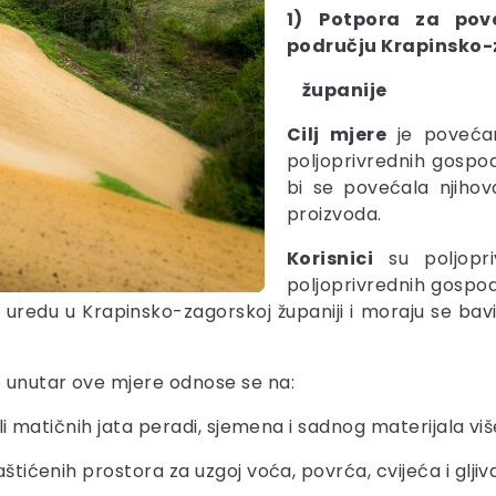
1)
Potpora za pove
području Krapinsko
županije
Cilj mjere
je povećan
poljoprivrednih gospo
bi se povećala njihov
proizvoda.
Korisnici
su poljopri
poljoprivrednih gospod
 uredu u Krapinsko-zagorskoj županiji i moraju se ba
 unutar ove mjere odnose se na:
i matičnih jata peradi, sjemena i sadnog materijala viš
ićenih prostora za uzgoj voća, povrća, cvijeća i gljiva