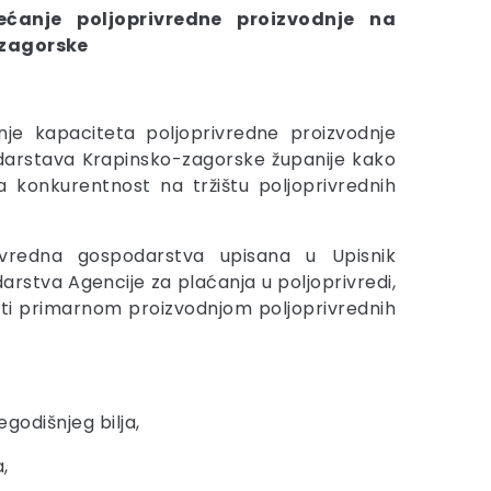
ćanje poljoprivredne proizvodnje na
-zagorske
je kapaciteta poljoprivredne proizvodnje
darstava Krapinsko-zagorske županije kako
a konkurentnost na tržištu poljoprivrednih
vredna gospodarstva upisana u Upisnik
arstva Agencije za plaćanja u poljoprivredi,
viti primarnom proizvodnjom poljoprivrednih
egodišnjeg bilja,
,