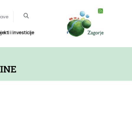
jave
jekti i investicije
INE