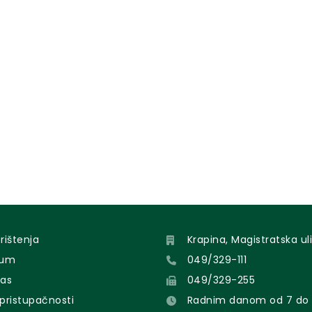
orištenja
Krapina, Magistratska uli
sum
049/329-111
nas
049/329-255
 pristupačnosti
Radnim danom od 7 do 