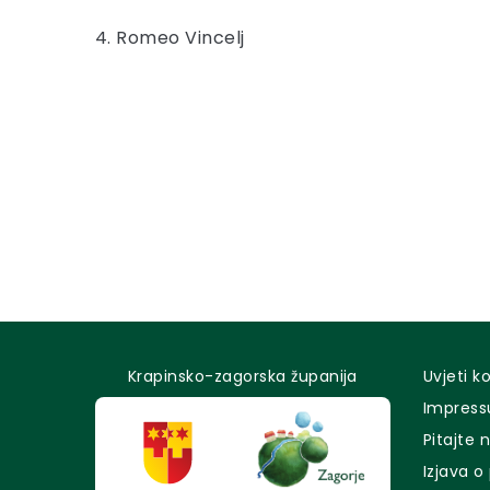
4. Romeo Vincelj
Krapinsko-zagorska županija
Uvjeti k
Impres
Pitajte 
Izjava o