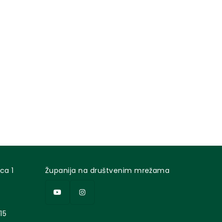
ca 1
Županija na društvenim mrežama
15