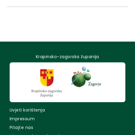
“100% ZAGORSKO u Zagrebu” U petak i subotu, 18. i
19. rujna 2026. godine na području ulice Augusta
Cesarca, Europskog Trga...
Krapinsko-zagorska županija
Uvjeti korištenja
Impressum
Pitajte nas