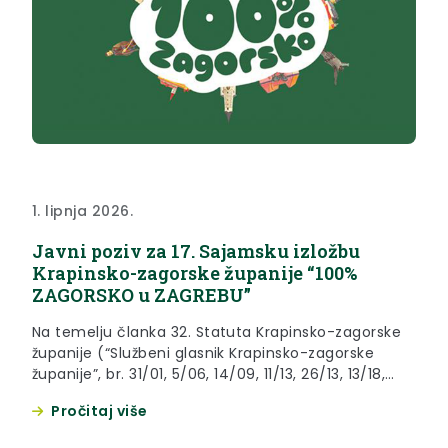
1. lipnja 2026.
Javni poziv za 17. Sajamsku izložbu
Krapinsko-zagorske županije “100%
ZAGORSKO u ZAGREBU”
Na temelju članka 32. Statuta Krapinsko-zagorske
županije (“Službeni glasnik Krapinsko-zagorske
županije”, br. 31/01, 5/06, 14/09, 11/13, 26/13, 13/18,
5/20, 10/21, i 15/21- pročišćeni tekst) župan
Pročitaj više
Krapinsko-zagorske županije raspisuje Javni poziv
za Sajamsku izložbu Krapinsko-zagorske županije