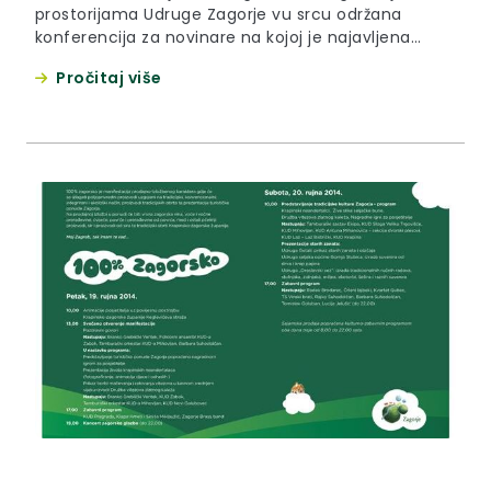
prostorijama Udruge Zagorje vu srcu održana
konferencija za novinare na kojoj je najavljena
manifestacija ”100% zagorsko”, koja će biti održana
Pročitaj više
u Zagrebu 19. i 20. rujna 2014. godine.