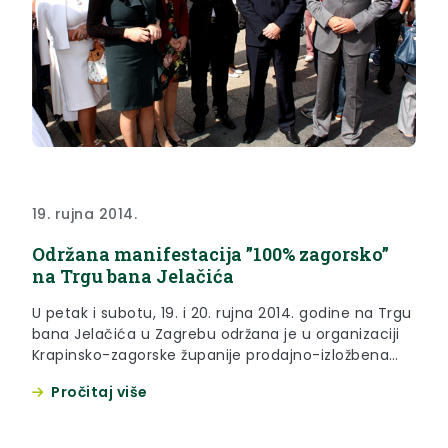
19. rujna 2014.
Održana manifestacija ”100% zagorsko”
na Trgu bana Jelačića
U petak i subotu, 19. i 20. rujna 2014. godine na Trgu
bana Jelačića u Zagrebu održana je u organizaciji
Krapinsko-zagorske županije prodajno-izložbena
manifestacija ”100% zagorsko”. Izvorne proizvode
Pročitaj više
Zagorja na središnjem zagrebačkom trgu
predstavilo je 115 izlagača sa svojim proizvodima
uzgojenima na tradicijski, konvencionalni,