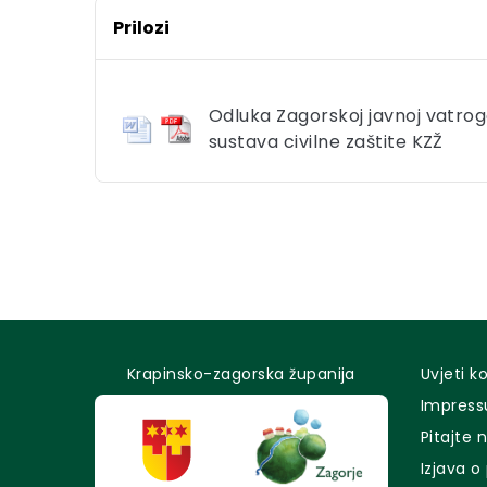
Prilozi
Odluka Zagorskoj javnoj vatro
sustava civilne zaštite KZŽ
Krapinsko-zagorska županija
Uvjeti k
Impres
Pitajte 
Izjava o