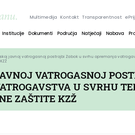
Multimedija
Kontakt
Transparentnost
ePri
Institucije
Dokumenti
Područja
Natječaji
Nabava
Pro
koj javnoj vatrogasnoj postrojbi Zabok u svrhu opremanja vatrogav
 KZŽ
AVNOJ VATROGASNOJ POST
ATROGAVSTVA U SVRHU TE
NE ZAŠTITE KZŽ