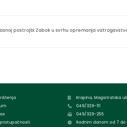
gasnoj postrojbi Zabok u svrhu opremanja vatrogavstv
orištenja
Krapina, Magistratska uli
sum
049/329-111
nas
049/329-255
 pristupačnosti
Radnim danom od 7 do 