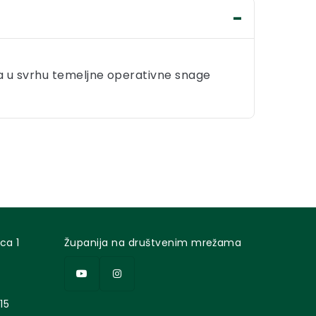
a u svrhu temeljne operativne snage
ca 1
Županija na društvenim mrežama
15