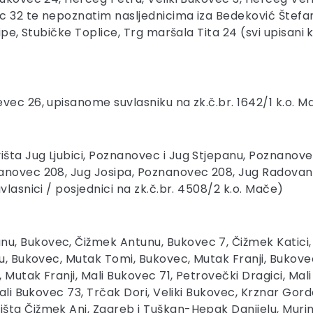
ec 32 te nepoznatim nasljednicima iza Bedeković Štefan
ipe, Stubičke Toplice, Trg maršala Tita 24 (svi upisani k
vec 26, upisanome suvlasniku na zk.č.br. 1642/1 k.o. M
šta Jug Ljubici, Poznanovec i Jug Stjepanu, Poznanove
anovec 208, Jug Josipa, Poznanovec 208, Jug Radovana
vlasnici / posjednici na zk.č.br. 4508/2 k.o. Mače)
, Bukovec, Čižmek Antunu, Bukovec 7, Čižmek Katici, B
vu, Bukovec, Mutak Tomi, Bukovec, Mutak Franji, Bukove
, Mutak Franji, Mali Bukovec 71, Petrovečki Dragici, Mal
Mali Bukovec 73, Trčak Dori, Veliki Bukovec, Krznar Go
a Čižmek Ani, Zagreb i Tuškan-Hepak Danijelu, Murine, P