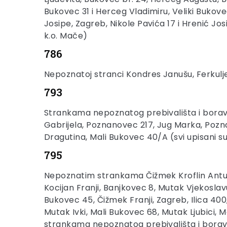
Bukovec 31 i Herceg Vladimiru, Veliki Bukov
Josipe, Zagreb, Nikole Pavića 17 i Hrenić Jos
k.o. Mače)
786
Nepoznatoj stranci Kondres Janušu, Ferkulje
793
Strankama nepoznatog prebivališta i boravi
Gabrijela, Poznanovec 217, Jug Marka, Pozn
Dragutina, Mali Bukovec 40/A (svi upisani su
795
Nepoznatim strankama Čižmek Kroflin Antunu
Kocijan Franji, Banjkovec 8, Mutak Vjekosla
Bukovec 45, Čižmek Franji, Zagreb, Ilica 400
Mutak Ivki, Mali Bukovec 68, Mutak Ljubici, 
strankama nepoznatog prebivališta i boravišt