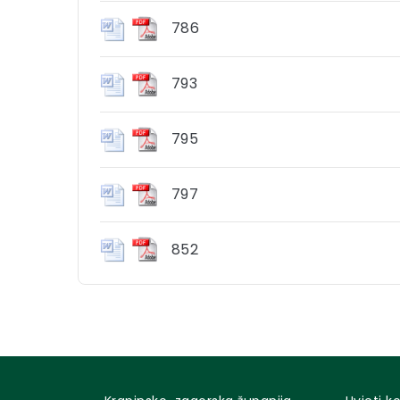
786
793
795
797
852