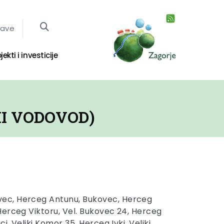
jave
jekti i investicije
I VODOVOD)
vec, Herceg Antunu, Bukovec, Herceg
Herceg Viktoru, Vel. Bukovec 24, Herceg
, Veliki Komor 35, Herceg Ivki, Veliki