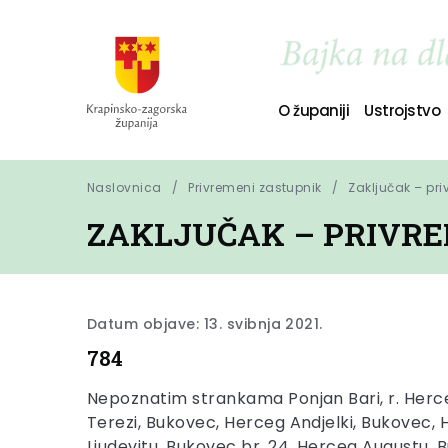
O županiji
Ustrojstvo
Naslovnica
Privremeni zastupnik
Zaključak – pr
ZAKLJUČAK – PRIVRE
Datum objave: 13. svibnja 2021.
784
Nepoznatim strankama Ponjan Bari, r. Herc
Terezi, Bukovec, Herceg Andjelki, Bukovec, 
Ljudevitu, Bukovec br. 24, Herceg Augustu, B