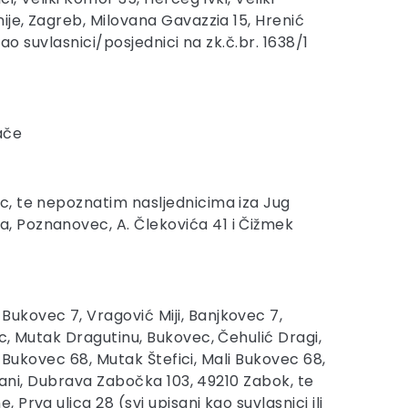
ije, Zagreb, Milovana Gavazzia 15, Hrenić
ao suvlasnici/posjednici na zk.č.br. 1638/1
ače
c, te nepoznatim nasljednicima iza Jug
, Poznanovec, A. Člekovića 41 i Čižmek
ukovec 7, Vragović Miji, Banjkovec 7,
c, Mutak Dragutinu, Bukovec, Čehulić Dragi,
i Bukovec 68, Mutak Štefici, Mali Bukovec 68,
rdani, Dubrava Zabočka 103, 49210 Zabok, te
rva ulica 28 (svi upisani kao suvlasnici ili