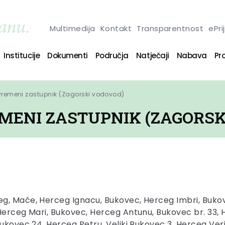
Multimedija
Kontakt
Transparentnost
ePri
Institucije
Dokumenti
Područja
Natječaji
Nabava
Pro
ivremeni zastupnik (Zagorski vodovod)
MENI ZASTUPNIK (ZAGORSK
eg, Mače, Herceg Ignacu, Bukovec, Herceg Imbri, Buko
Herceg Mari, Bukovec, Herceg Antunu, Bukovec br. 33, 
ukovec 24, Herceg Petru, Veliki Bukovec 3, Herceg Verici