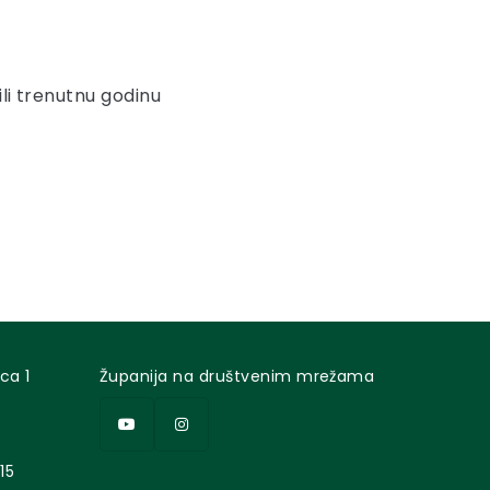
ili trenutnu godinu
ca 1
Županija na društvenim mrežama
15