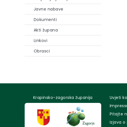
Javne nabave
Dokumenti
Akti župana
Linkovi
Obrasci
Krapinsko-zagorska županija
Uvjeti k
Impres
Pitajte 
Izjava o