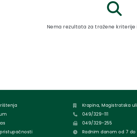
Nema rezultata za tražene kriterije 
orištenja
Krapina, Magistratska uli
sum
049/329-111
nas
049/329-255
 pristupačnosti
Radnim danom od 7 do 