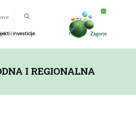
jave
jekti i investicije
ODNA I REGIONALNA