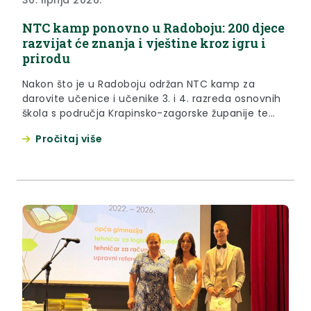
NTC kamp ponovno u Radoboju: 200 djece
razvijat će znanja i vještine kroz igru i
prirodu
Nakon što je u Radoboju održan NTC kamp za
darovite učenice i učenike 3. i 4. razreda osnovnih
škola s područja Krapinsko-zagorske županije te
uoči četiri NTC kampova koji će okupiti djecu iz
Pročitaj više
čitave Republike Hrvatske, autor i idejni začetnik
međunarodno priznatog NTC programa učenja
Ranko Rajović održao je u prostoru Muzeja Radboa
u utorak,...