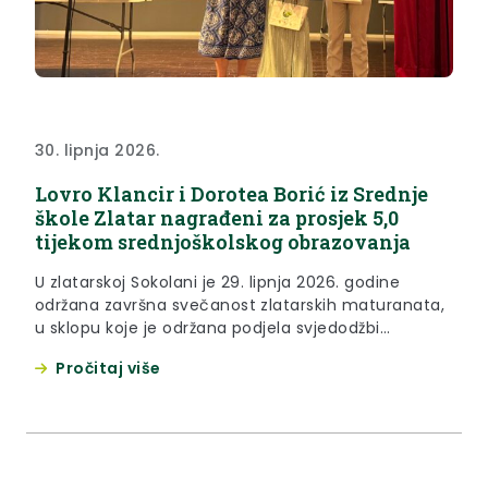
30. lipnja 2026.
Lovro Klancir i Dorotea Borić iz Srednje
škole Zlatar nagrađeni za prosjek 5,0
tijekom srednjoškolskog obrazovanja
U zlatarskoj Sokolani je 29. lipnja 2026. godine
održana završna svečanost zlatarskih maturanata,
u sklopu koje je održana podjela svjedodžbi
učenicima, te dodjela nagrada učenicama i
Pročitaj više
učenicima koji su ostvarili zapažene uspjehe na
natjecanjima te onima koji su sve razrede svog
srednjoškolskog obrazovanja završili s prosjekom
5,0. Naime, Krapinsko – zagorska županija već
tradicionalno nagrađuje učenike...