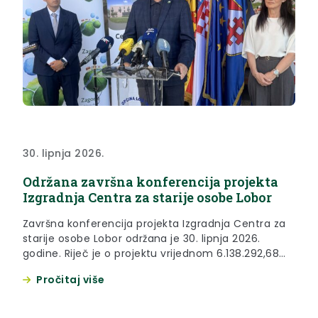
30. lipnja 2026.
Održana završna konferencija projekta
Izgradnja Centra za starije osobe Lobor
Završna konferencija projekta Izgradnja Centra za
starije osobe Lobor održana je 30. lipnja 2026.
godine. Riječ je o projektu vrijednom 6.138.292,68
eura čiji je nositelj Općina Lobor, a partner na
Pročitaj više
projektu Krapinsko-zagorska županija. Centar
raspolaže s 93 smještajna mjesta (kreveta) za
korisnike institucionalne skrbi. Osim smještaja,