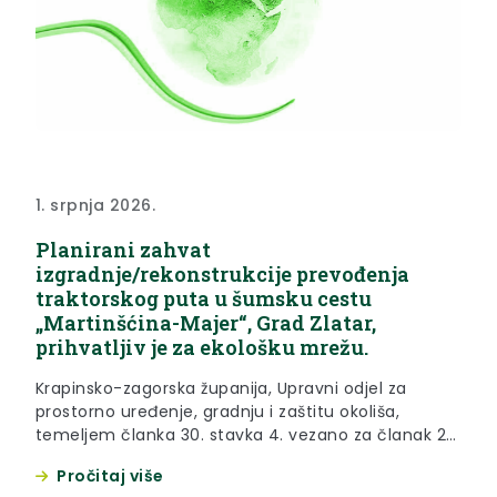
1. srpnja 2026.
Planirani zahvat
izgradnje/rekonstrukcije prevođenja
traktorskog puta u šumsku cestu
„Martinšćina-Majer“, Grad Zlatar,
prihvatljiv je za ekološku mrežu.
Krapinsko-zagorska županija, Upravni odjel za
prostorno uređenje, gradnju i zaštitu okoliša,
temeljem članka 30. stavka 4. vezano za članak 29.
stavak 2. Zakona o zaštiti prirode („Narodne novine“
Pročitaj više
broj 80/13, 15/18, 14/19, 127/19 i 155/23), rješavajući