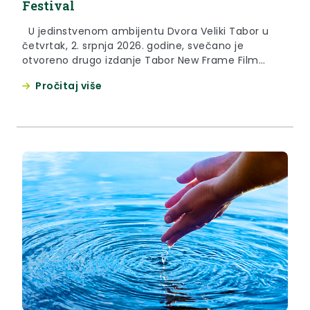
Festival
U jedinstvenom ambijentu Dvora Veliki Tabor u
četvrtak, 2. srpnja 2026. godine, svečano je
otvoreno drugo izdanje Tabor New Frame Film
Festivala, međunarodnog festivala
Pročitaj više
kratkometražnog filma koji u središte pozornosti
stavlja mlade autore do 35 godina. Filmski festival
u Velikom Taboru kroz godine je rastao i razvijao se,
istaknula je zamjenica župana Jasna Petek....