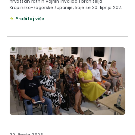
hrvatskih ratnih vojnih invalida i branitelja
Krapinsko-zagorske županije, koje se 30. lipnja 2026.
godine održavaju kod škole u Donjoj Šemnici u
Pročitaj više
organizaciji Udruge Hrvatskih vojnih invalida
Domovinskog rata Krapina. „Lijepo je vidjeti suborce
na jednom mjestu, dobro raspoložene i u dobroj
kondiciji. Ovo je prije svega prilika da...
30. lipnja 2026.