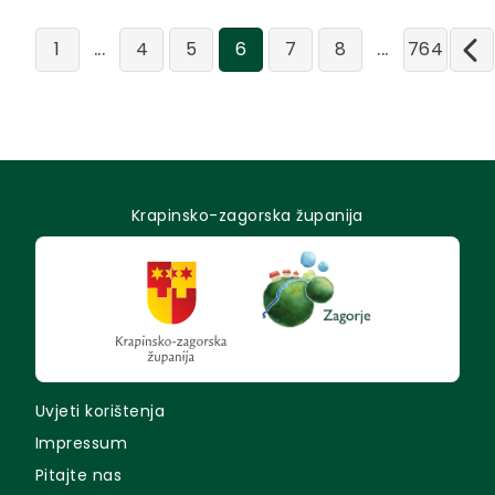
...
...
1
4
5
6
7
8
764
Krapinsko-zagorska županija
Uvjeti korištenja
Impressum
Pitajte nas