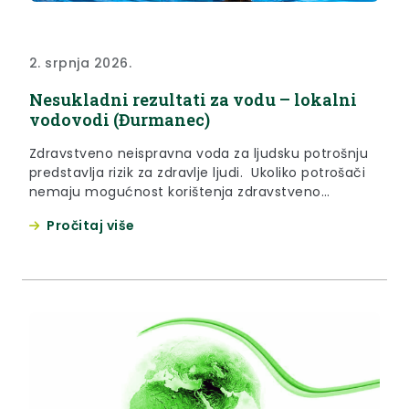
2. srpnja 2026.
Nesukladni rezultati za vodu – lokalni
vodovodi (Đurmanec)
Zdravstveno neispravna voda za ljudsku potrošnju
predstavlja rizik za zdravlje ljudi. Ukoliko potrošači
nemaju mogućnost korištenja zdravstveno
ispravne vode, kod mikrobiološkog onečišćenja
Pročitaj više
preporuča se mjera prokuhavanja vode prije
upotrebe. Za više informacija molimo obratite se
Zavodu za javno zdravstvo Krapinsko-zagorske
županije, Odjelu za ekologiju. Analitičko izvješće
broj: V 02239/26 (127148) Lokacija: Đurmanec,
Ravninsko, pr. kuća...