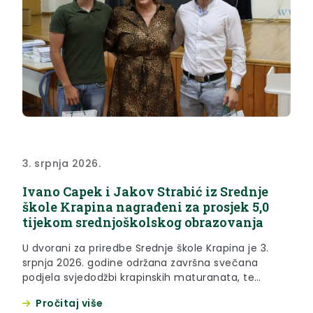
3. srpnja 2026.
Ivano Capek i Jakov Strabić iz Srednje
škole Krapina nagrađeni za prosjek 5,0
tijekom srednjoškolskog obrazovanja
U dvorani za priredbe Srednje škole Krapina je 3.
srpnja 2026. godine održana završna svečana
podjela svjedodžbi krapinskih maturanata, te
dodjela nagrada učenicama i učenicima koji su
Pročitaj više
ostvarili zapažene uspjehe na natjecanjima te