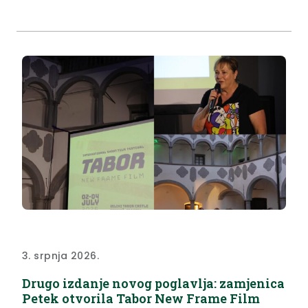
onima koji su sve razrede svog srednjoškolskog
obrazovanja završili s prosjekom 5,0. Još jednom,
Krapinsko – zagorska županija tradicionalno je
nagradila učenike...
3. srpnja 2026.
Drugo izdanje novog poglavlja: zamjenica
Petek otvorila Tabor New Frame Film