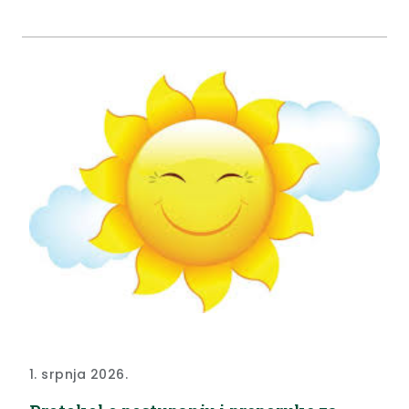
po zahtjevu nositelja zahvata društva Grad Zlatar,
Park hrvatske mladeži 2, Zlatar, prihvatljiv je za
ekološku mrežu i nije...
1. srpnja 2026.