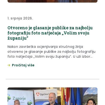
1. srpnja 2026.
Otvoreno je glasanje publike za najbolju
fotografiju foto natječaja „Volim svoju
županiju“
Nakon završetka ocjenjivanja stručnog žirija
otvoreno je glasanje publike za najbolju fotografiju
foto natječaja „Volim svoju županiju“. U uži izbor
ušla je 21 fotografija iz kategorije Glavni foto
Pročitaj više
natječaj – po jedna iz svake županije i Grada
Zagreba. Krapinsko-zagorsku županiju u finalu
predstavlja Irena Fučkar s fotografijom „Buđenje“,
odabranom među najboljim radovima pristiglima
na ovogodišnji...