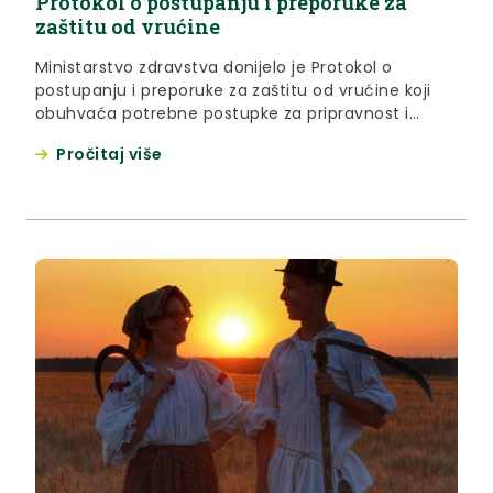
Protokol o postupanju i preporuke za
zaštitu od vrućine
Ministarstvo zdravstva donijelo je Protokol o
postupanju i preporuke za zaštitu od vrućine koji
obuhvaća potrebne postupke za pripravnost i
djelovanje na nacionalnoj i lokalnoj razini u slučaju
Pročitaj više
opasnosti od toplinskog vala, a koji je dostupan na
njihovim mrežnim stranicama. Možete ga preuzeti i
ispod teksta.