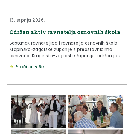
13. srpnja 2026.
Održan aktiv ravnatelja osnovnih škola
Sastanak ravnateljica i ravnatelja osnovnih škola
Krapinsko-zagorske županije s predstavnicima
osnivača, Krapinsko-zagorske županije, održan je u
ponedjeljak, 13. srpnja 2026. godine, u Poslovno-
Pročitaj više
tehnološkom inkubatoru. Ravnateljice i ravnatelji
osnovnih škola kojima je osnivač Krapinsko-
zagorska županija raspravljali su sa županom
Željkom Kolarom, zamjenicom Jasnom Petek i
pročelnicom Upravnog odjela nadležnog za
obrazovanje Mirjanom Smičić Slovenec o
aktualnostima...