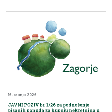
koriste učenice i učenici i srednje i osnovne škole, a
pravilnikom resornog ministarstva broj učenika...
16. srpnja 2026.
JAVNI POZIV br. 1/26 za podnošenje
pisanih ponuda za kupnju nekretnina u