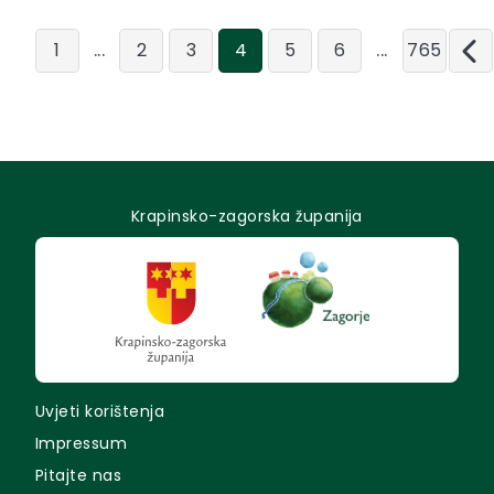
...
...
1
2
3
4
5
6
765
Krapinsko-zagorska županija
Uvjeti korištenja
Impressum
Pitajte nas