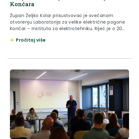
Končara
Župan Željko Kolar prisustvovao je svečanom
otvorenju Laboratorija za velike električne pogone
Končar – Instituta za elektrotehniku. Riječ je o 20
milijuna eura vrijednom strateškom projektu,
Pročitaj više
jednom od najznačajnijih ulaganja Končara. “Ono
što je meni kao županu bitno da smo sve dozvole
koje je bilo potrebno za izgradnju ovog objekta
izdali u vrlo kratkom roku....