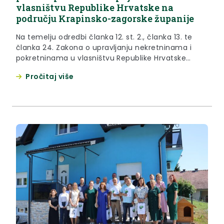
vlasništvu Republike Hrvatske na
području Krapinsko-zagorske županije
Na temelju odredbi članka 12. st. 2., članka 13. te
članka 24. Zakona o upravljanju nekretninama i
pokretninama u vlasništvu Republike Hrvatske
(„Narodne novine“ br. 155/23), članka 14. Uredbe o
Pročitaj više
postupcima koji prethode sklapanju pravnih
poslova raspolaganja nekretninama u vlasništvu
Republike Hrvatske u svrhu prodaje, razvrgnuća
suvlasničke zajednice, zamjene, davanja u zakup ili
najam te...