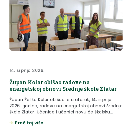
14. srpnja 2026.
Župan Kolar obišao radove na
energetskoj obnovi Srednje škole Zlatar
Župan Željko Kolar obišao je u utorak, 14. srpnja
2026. godine, radove na energetskoj obnovi Srednje
škole Zlatar. Učenice i učenici novu će školsku
godinu dočekati u energetski obnovljenoj školi jer
Pročitaj više
se završetak radova očekuje krajem kolovoza, a
radovi se provode u sklopu APN-a. “Zadovoljni smo