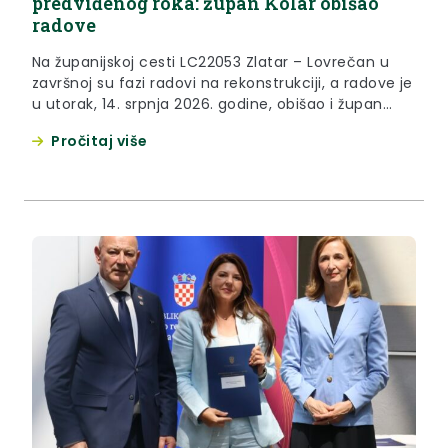
predviđenog roka: župan Kolar obišao
radove
Na županijskoj cesti LC22053 Zlatar – Lovrečan u
završnoj su fazi radovi na rekonstrukciji, a radove je
u utorak, 14. srpnja 2026. godine, obišao i župan
Željko Kolar. Primarni je razlog kontinuiranog
Pročitaj više
ulaganja u ovu dionicu, istaknuo je župan Kolar,
sigurnost koja je uvijek na prvome mjestu. “Cilj je
povećanje sigurnosti svih sudionika u prometu...