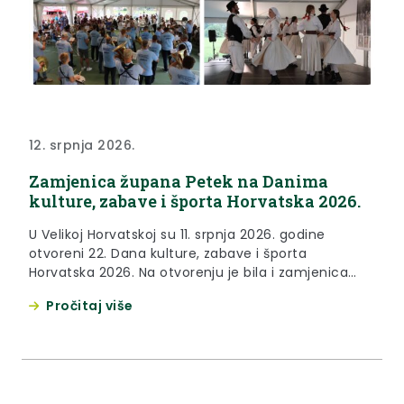
12. srpnja 2026.
Zamjenica župana Petek na Danima
kulture, zabave i športa Horvatska 2026.
U Velikoj Horvatskoj su 11. srpnja 2026. godine
otvoreni 22. Dana kulture, zabave i športa
Horvatska 2026. Na otvorenju je bila i zamjenica
župana Krapinsko-zagorske županije Jasna Petek,
Pročitaj više
koja je pozdravila brojne okupljene na igralištu kod
područne škole. “Izuzetno cijenimo ovo što radite –
pune 22 godine čuvate tradiciju, baštinu i identitet
našeg dragog Zagorja....