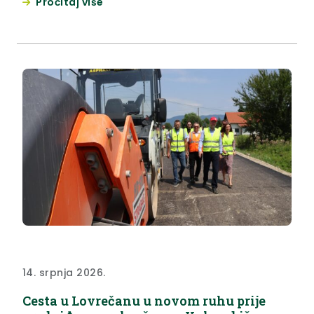
Pročitaj više
o projektu u sklopu kojeg se sjeverozapadno od
postojeće zgrade nadograđuju kabineti, tri učionice
te knjižnica, čime će se omogućiti rad u jednoj
smjeni. Uz župana Kolara...
14. srpnja 2026.
Cesta u Lovrečanu u novom ruhu prije