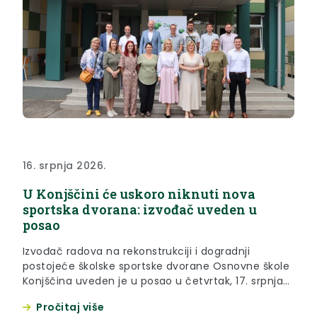
16. srpnja 2026.
U Konjščini će uskoro niknuti nova
sportska dvorana: izvođač uveden u
posao
Izvođač radova na rekonstrukciji i dogradnji
postojeće školske sportske dvorane Osnovne škole
Konjščina uveden je u posao u četvrtak, 17. srpnja
2026. godine. Riječ je o specifičnoj dvorani, kazao je
Pročitaj više
župan Željko Kolar, zato što je riječ o objektu koji