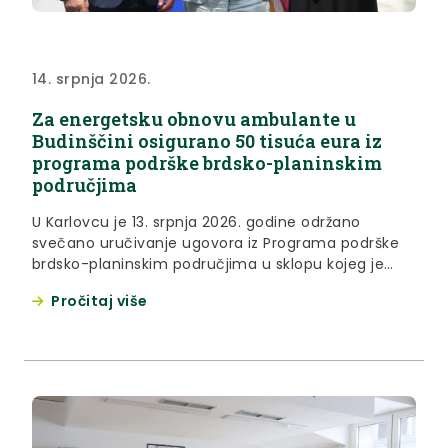
14. srpnja 2026.
Za energetsku obnovu ambulante u
Budinščini osigurano 50 tisuća eura iz
programa podrške brdsko-planinskim
područjima
U Karlovcu je 13. srpnja 2026. godine održano
svečano uručivanje ugovora iz Programa podrške
brdsko-planinskim područjima u sklopu kojeg je
Krapinsko-zagorskoj županiji za pripremljeni projekt
Pročitaj više
energetske obnove ambulante u Budinščini
odobreno 50 tisuća eura. Ugovor je preuzela
županijska pročelnica za zdravstvo Martina
Gregurović Šanjug, koja je istaknula kako ovaj
projekt uključuje radove na toplinskoj izolaciji...