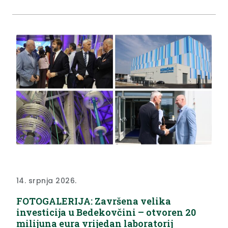
kvalitetom izvedenih radova i zahvaljujem tvrtki
Spektar gradnja na...
14. srpnja 2026.
FOTOGALERIJA: Završena velika
investicija u Bedekovčini – otvoren 20
milijuna eura vrijedan laboratorij