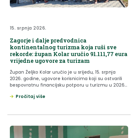
15. srpnja 2026.
Zagorje i dalje predvodnica
kontinentalnog turizma koja ruši sve
rekorde: župan Kolar uručio 91.111,77 eura
vrijedne ugovore za turizam
Župan Željko Kolar uručio je u srijedu, 15. srpnja
2026. godine, ugovore korisnicima koji su ostvarili
bespovratnu financijsku potporu u turizmu u 2026.
godini. Za ovu je namjenu u Proračunu osigurano
Pročitaj više
80.000 eura, no Odlukom župana osigurano je
dodatnih 11.111,77 eura čime ukupna dodijeljena
sredstva za 20 korisnika iznsoe 91.111,77 eura. Razlog
povećanja predviđenih sredstava,...