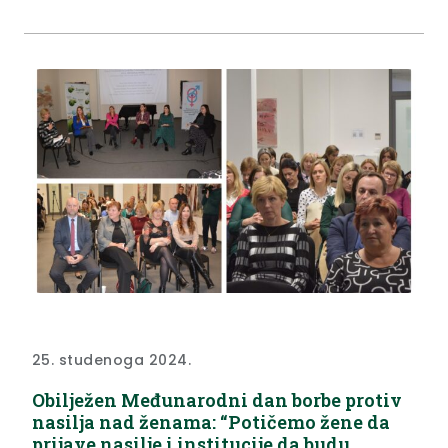
Donošenje Programa rada s financijskim planom
Županijskog savjeta mladih za 2025. godinu
Izvješće s...
25. studenoga 2024.
Obilježen Međunarodni dan borbe protiv
nasilja nad ženama: “Potičemo žene da
prijave nasilje i institucije da budu