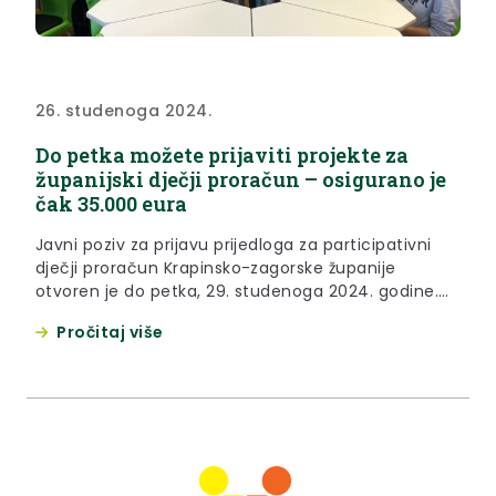
26. studenoga 2024.
Do petka možete prijaviti projekte za
županijski dječji proračun – osigurano je
čak 35.000 eura
Javni poziv za prijavu prijedloga za participativni
dječji proračun Krapinsko-zagorske županije
otvoren je do petka, 29. studenoga 2024. godine.
Planira se dodjela ukupno 35.000 eura za
Pročitaj više
financiranje projekata čiju su realizaciju potaknula
sama djeca. Najmanji iznos sufinanciranja po
pojedinom projektu iznosi 500 eura, a najveći 3.000
eura. Prijave se podnose putem online
servisa ePrijava Krapinsko-zagorske županije. „Djeca
su...