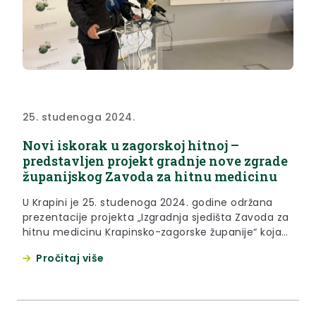
25. studenoga 2024.
Novi iskorak u zagorskoj hitnoj –
predstavljen projekt gradnje nove zgrade
županijskog Zavoda za hitnu medicinu
U Krapini je 25. studenoga 2024. godine održana
prezentacije projekta „Izgradnja sjedišta Zavoda za
hitnu medicinu Krapinsko-zagorske županije“ koja
će biti izgrađena iznad zgrade županijskog Doma
Pročitaj više
zdravlja. Površina zgrade iznosit će 4.383 metara
četvornih na kojima će se djelatnicima Zavoda
osigurati vrhunski uvjeti za rad, a njihovim
pacijentima odlična zdravstvena skrb. „Imamo