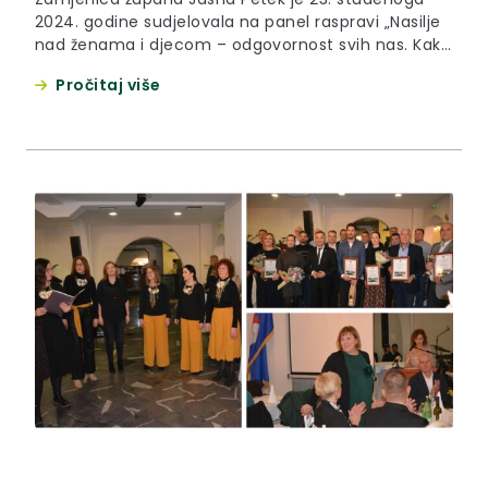
2024. godine sudjelovala na panel raspravi „Nasilje
nad ženama i djecom – odgovornost svih nas. Kako
prevenirati i olakšati izlazak iz nasilja?“, koja je u
Pročitaj više
sklopu obilježavanja Međunarodnog dana borbe
protiv nasilja nad ženama održana u Gradskoj
vijećnici u Pregradi. Svoja iskustva u borbi protiv
nasilja i pružanja...