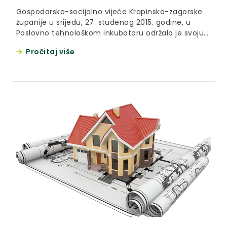
Gospodarsko-socijalno vijeće Krapinsko-zagorske
županije u srijedu, 27. studenog 2015. godine, u
Poslovno tehnološkom inkubatoru održalo je svoju
15. sjednicu. Sjednica je započela usvajanjem
Pročitaj više
Zapisnika s 14. sjednice održane 28. lipnja ove
godine, potom je pročelnica Upravnog odjela za
financije i proračun Ivana Petek obrazložila
prijedlog Proračuna Županije za 2025. godinu koji
iznosi 267,6 milijuna eura,...