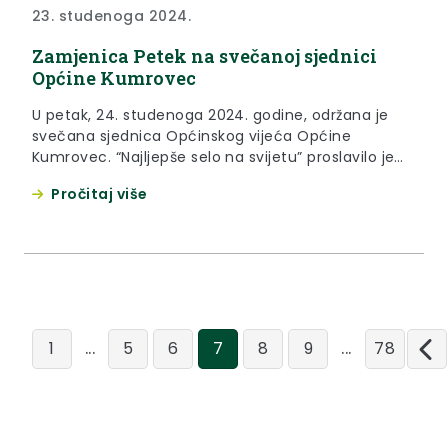
23. studenoga 2024.
Zamjenica Petek na svečanoj sjednici
Općine Kumrovec
U petak, 24. studenoga 2024. godine, održana je
svečana sjednica Općinskog vijeća Općine
Kumrovec. “Najljepše selo na svijetu” proslavilo je
svoju 27. obljetnicu, a tim su povodom istaknutim
Pročitaj više
Kumrovčankama i Kumrovčanima, ali i ostalima koji
su svojim zaslugama zadužili Kumrovec, dodijeljena
priznanja i plakete. Velikoj je svečanosti nazočila i
zamjenica župana Jasna Petek i tom...
...
...
1
5
6
7
8
9
78