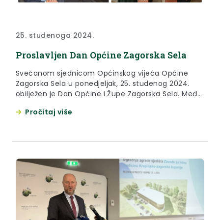
25. studenoga 2024.
Proslavljen Dan Općine Zagorska Sela
Svečanom sjednicom Općinskog vijeća Općine
Zagorska Sela u ponedjeljak, 25. studenog 2024.
obilježen je Dan Općine i Župe Zagorska Sela. Među
brojnim okupljenima na svečanosti bio je i župan
Pročitaj više
Željko Kolar, koji je posebno pohvalio sinergiju
općinskog vodstva i stanovnika Zagorskih Sela. „U
ovakvim malim sredinama ako nema zajedništva,
onda ne da nema rezultata, nego...