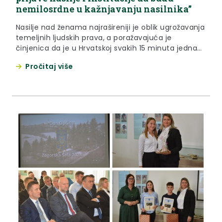
nemilosrdne u kažnjavanju nasilnika”
Nasilje nad ženama najrašireniji je oblik ugrožavanja
temeljnih ljudskih prava, a poražavajuća je
činjenica da je u Hrvatskoj svakih 15 minuta jedna
žena fizički zlostavljana. Krapinsko-zagorska
Pročitaj više
županija svojim zalaganjem i brigom za sve ranjive
skupine stekla ulogu koordinatora i poveznice
između različitih dionika, stoga je Okruglim stolom
u zabočkoj Gradskoj galeriji obilježen Međunarodni
dan borbe...