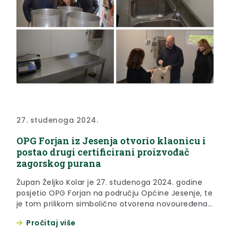
27. studenoga 2024.
OPG Forjan iz Jesenja otvorio klaonicu i
postao drugi certificirani proizvođač
zagorskog purana
Župan Željko Kolar je 27. studenoga 2024. godine
posjetio OPG Forjan na području Općine Jesenje, te
je tom prilikom simbolično otvorena novouređena
klaonica zagorskih purana. „Ovdje možemo vidjeti
Pročitaj više
kako se u vrlo kratkom vremenu može postati