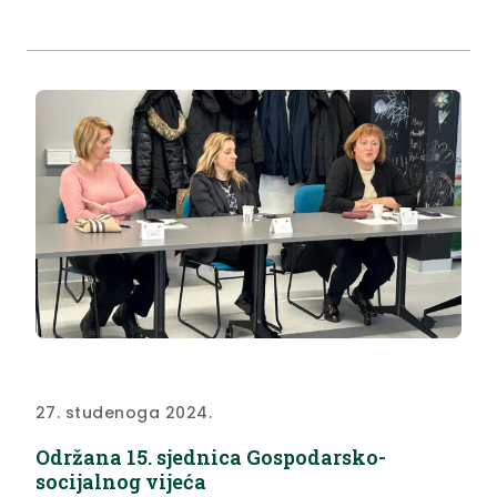
jedan od najboljih proizvođača purana u Hrvatskoj.
Jer kad ste jedan od najboljih u Zagorju, to znači da
ste...
27. studenoga 2024.
Održana 15. sjednica Gospodarsko-
socijalnog vijeća