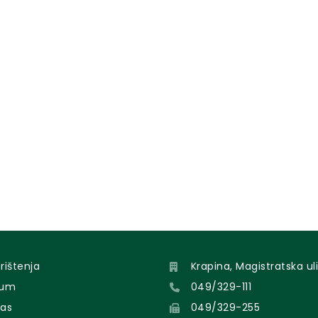
orištenja
Krapina, Magistratska uli
sum
049/329-111
nas
049/329-255