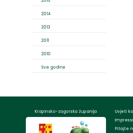
2015
2014
2013
2011
2010
Sve godine
Krapinsko-zagorska županija
Uvjeti k
Impres
Pitajte 