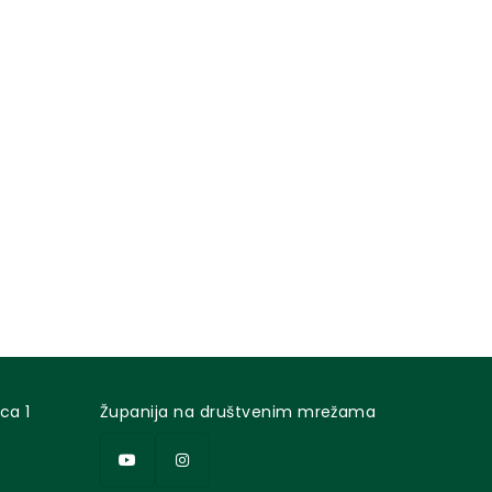
ca 1
Županija na društvenim mrežama