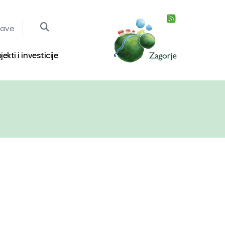
jave
jekti i investicije