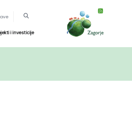
jave
jekti i investicije