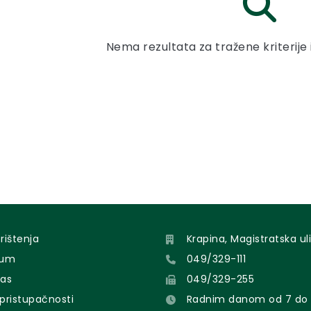
Nema rezultata za tražene kriterije 
orištenja
Krapina, Magistratska uli
sum
049/329-111
nas
049/329-255
 pristupačnosti
Radnim danom od 7 do 