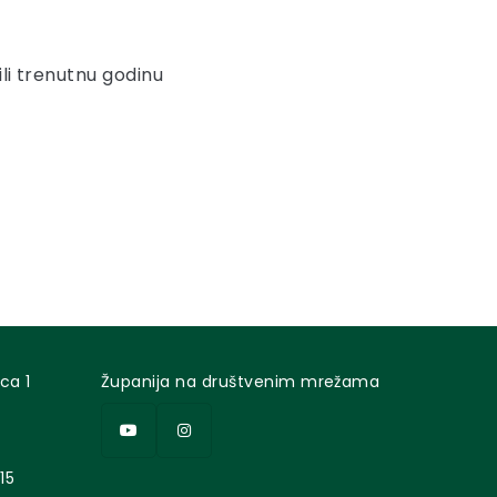
ili trenutnu godinu
ca 1
Županija na društvenim mrežama
15