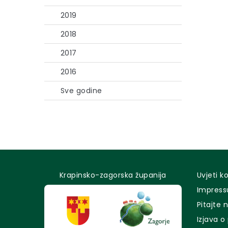
2019
2018
2017
2016
Sve godine
Krapinsko-zagorska županija
Uvjeti k
Impres
Pitajte 
Izjava o