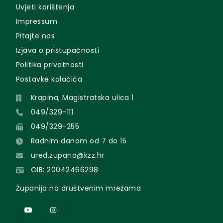
Uvjeti korištenja
Impressum
Pitajte nas
Izjava o pristupačnosti
Politika privatnosti
Postavke kolačića
Krapina, Magistratska ulica 1
049/329-111
049/329-255
Radnim danom od 7 do 15
ured.zupana@kzz.hr
OIB: 20042466298
Županija na društvenim mrežama