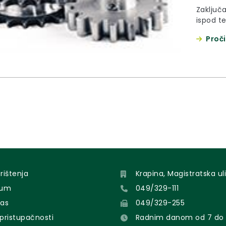
Zaključ
ispod te
Proči
orištenja
Krapina, Magistratska uli
sum
049/329-111
nas
049/329-255
 pristupačnosti
Radnim danom od 7 do 