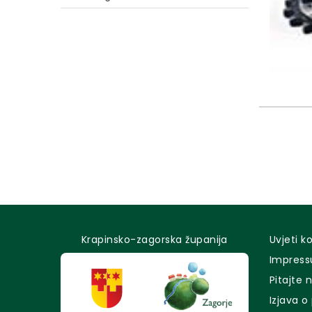
Krapinsko-zagorska županija
Uvjeti k
Impres
Pitajte 
Izjava o