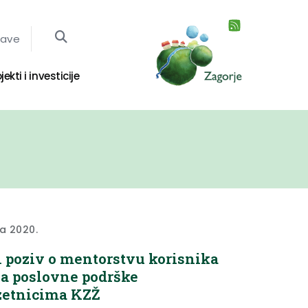
jave
jekti i investicije
ka 2020.
 poziv o mentorstvu korisnika
a poslovne podrške
zetnicima KZŽ