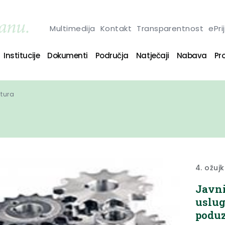
Multimedija
Kontakt
Transparentnost
ePri
Institucije
Dokumenti
Područja
Natječaji
Nabava
Pro
ltura
4. ožuj
Javni
uslug
podu