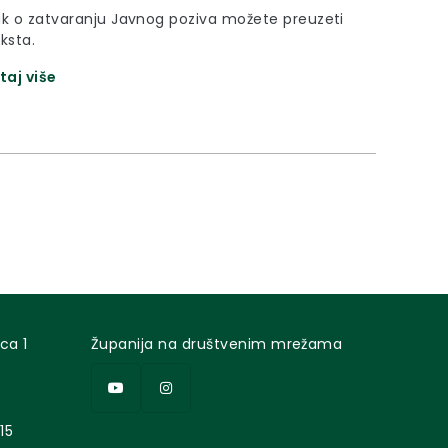
ak o zatvaranju Javnog poziva možete preuzeti
ksta.
taj više
ca 1
Županija na društvenim mrežama
15