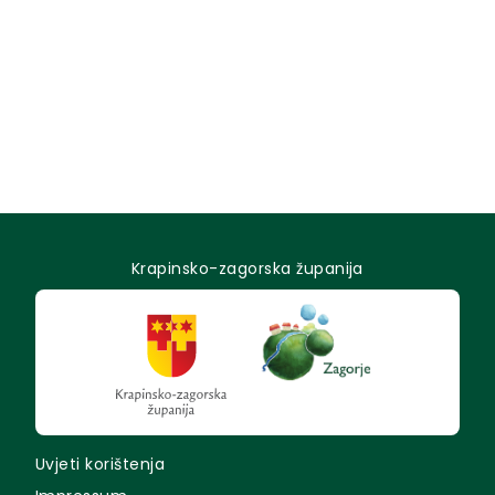
Krapinsko-zagorska županija
Uvjeti korištenja