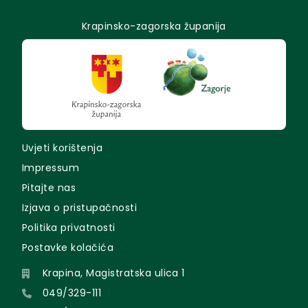
Krapinsko-zagorska županija
Uvjeti korištenja
Impressum
Pitajte nas
Izjava o pristupačnosti
Politika privatnosti
Postavke kolačića
Krapina, Magistratska ulica 1
049/329-111