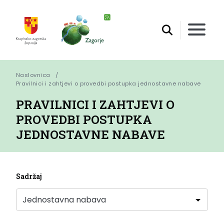
Naslovnica
Pravilnici i zahtjevi o provedbi postupka jednostavne nabave
PRAVILNICI I ZAHTJEVI O
PROVEDBI POSTUPKA
JEDNOSTAVNE NABAVE
Sadržaj