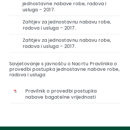
jednostavne nabave robe, radova i
usluga – 2017.
Zahtjev za jednostavnu nabavu robe,
radova i usluga – 2017.
Zahtjev za jednostavnu nabavu robe,
radova i usluga – 2017.
Savjetovanje s javnošću o Nacrtu Pravilnika o
provedbi postupka jednostavne nabave robe,
radova i usluga
Pravilnik o provedbi postupka
nabave bagatelne vrijednosti