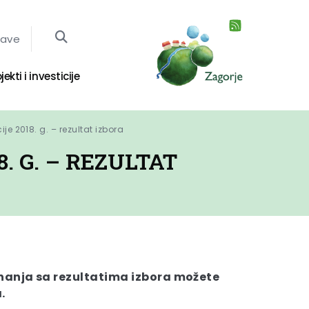
jave
jekti i investicije
ije 2018. g. – rezultat izbora
. G. – REZULTAT
znanja sa rezultatima izbora možete
.