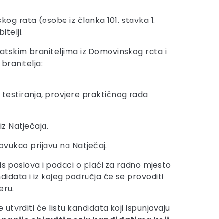
og rata (osobe iz članka 101. stavka 1.
telji.
atskim braniteljima iz Domovinskog rata i
branitelja:
testiranja, provjere praktičnog rada
iz Natječaja.
povukao prijavu na Natječaj.
opis poslova i podaci o plaći za radno mjesto
idata i iz kojeg područja će se provoditi
eru.
tvrditi će listu kandidata koji ispunjavaju