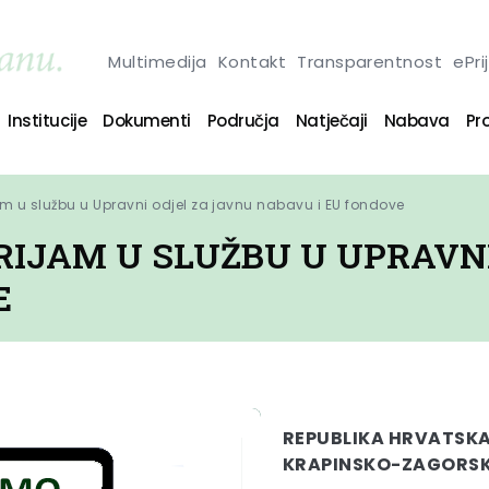
Multimedija
Kontakt
Transparentnost
ePri
Institucije
Dokumenti
Područja
Natječaji
Nabava
Pro
am u službu u Upravni odjel za javnu nabavu i EU fondove
RIJAM U SLUŽBU U UPRAVN
E
REPUBLIKA HRVATSK
KRAPINSKO-ZAGORSK