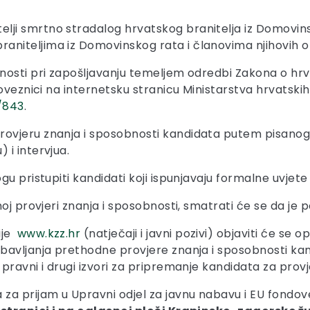
elji smrtno stradalog hrvatskog branitelja iz Domovinsk
raniteljima iz Domovinskog rata i članovima njihovih obi
nosti pri zapošljavanju temeljem odredbi Zakona o hrv
oveznici na internetsku stranicu Ministarstva hrvatskih 
3/843
.
ovjeru znanja i sposobnosti kandidata putem pisanog 
i intervjua.
u pristupiti kandidati koji ispunjavaju formalne uvjete 
oj provjeri znanja i sposobnosti, smatrati će se da je 
ije
www.kzz.hr
(natječaji i javni pozivi) objaviti će se 
avljanja prethodne provjere znanja i sposobnosti kand
pravni i drugi izvori za pripremanje kandidata za provj
 prijam u Upravni odjel za javnu nabavu i EU fondove u