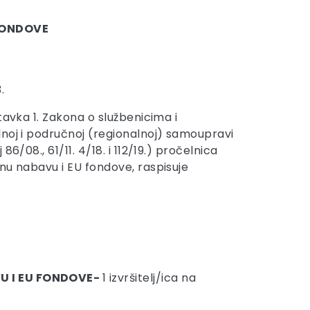
FONDOVE
8
.
tavka 1. Zakona o službenicima i
noj i područnoj (regionalnoj) samoupravi
86/08., 61/11. 4/18. i 112/19.) pročelnica
nu nabavu i EU fondove, raspisuje
U I EU FONDOVE-
1 izvršitelj/ica na