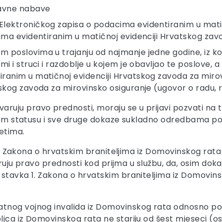
javne nabave
Elektroničkog zapisa o podacima evidentiranim u mati
cima evidentiranim u matičnoj evidenciji Hrvatskog zav
poslovima u trajanju od najmanje jedne godine, iz kojeg
i i struci i razdoblje u kojem je obavljao te poslove, a 
ranim u matičnoj evidenciji Hrvatskog zavoda za mirov
skog zavoda za mirovinsko osiguranje (ugovor o radu, r
uju pravo prednosti, moraju se u prijavi pozvati na t
 svom statusu i sve druge dokaze sukladno odredbama 
etima.
 2. Zakona o hrvatskim braniteljima iz Domovinskog rata 
varuju pravo prednosti kod prijma u službu, da, osim doka
stavka 1. Zakona o hrvatskim braniteljima iz Domovinsko
ratnog vojnog invalida iz Domovinskog rata odnosno p
ljca iz Domovinskog rata ne stariju od šest mjeseci (oso