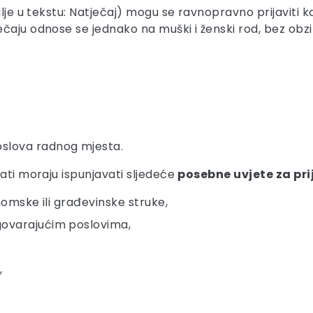
lje u tekstu: Natječaj) mogu se ravnopravno prijaviti kan
aju odnose se jednako na muški i ženski rod, bez obzira
oslova radnog mjesta.
dati moraju ispunjavati sljedeće
posebne uvjete za pri
onomske ili građevinske struke,
govarajućim poslovima,
,