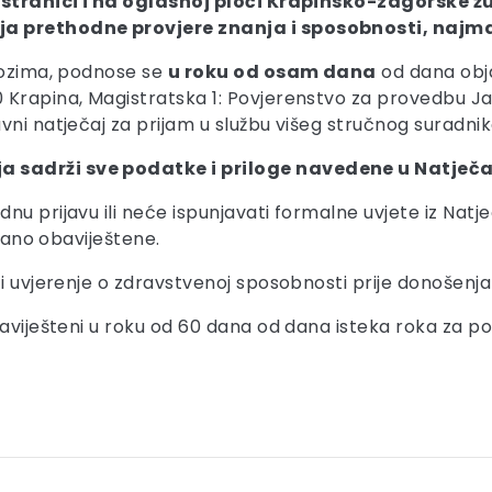
stranici i na oglasnoj ploči Krapinsko-zagorske žu
ja prethodne provjere znanja i sposobnosti, najma
ilozima, podnose se
u roku od osam dana
od dana obj
 Krapina, Magistratska 1: Povjerenstvo za provedbu Ja
ni natječaj za prijam u službu višeg stručnog suradnik
 sadrži sve podatke i priloge navedene u Natječa
nu prijavu ili neće ispunjavati formalne uvjete iz Nat
isano obaviještene.
i uvjerenje o zdravstvenoj sposobnosti prije donošenja 
baviješteni u roku od 60 dana od dana isteka roka za po