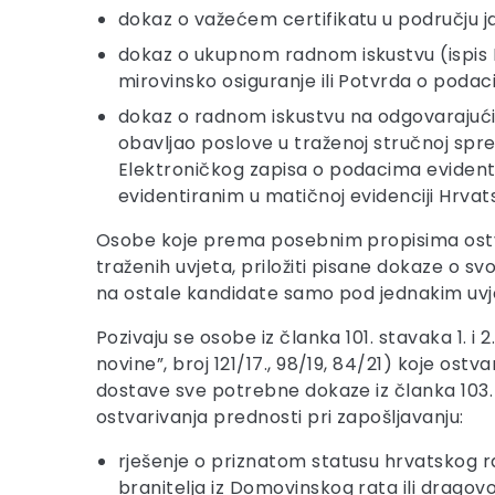
dokaz o važećem certifikatu u području 
dokaz o ukupnom radnom iskustvu (ispis 
mirovinsko osiguranje ili Potvrda o poda
dokaz o radnom iskustvu na odgovarajućim 
obavljao poslove u traženoj stručnoj sprem
Elektroničkog zapisa o podacima evidenti
evidentiranim u matičnoj evidenciji Hrvat
Osobe koje prema posebnim propisima ostvar
traženih uvjeta, priložiti pisane dokaze o
na ostale kandidate samo pod jednakim uvj
Pozivaju se osobe iz članka 101. stavaka 1. i
novine”, broj 121/17., 98/19, 84/21) koje ost
dostave sve potrebne dokaze iz članka 103. 
ostvarivanja prednosti pri zapošljavanju:
rješenje o priznatom statusu hrvatskog 
branitelja iz Domovinskog rata ili dragovo