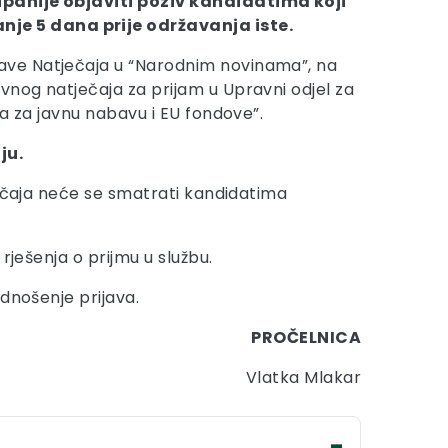
panije objaviti poziv kandidatima koji
nje 5 dana prije održavanja iste.
ave Natječaja u “Narodnim novinama”, na
vnog natječaja za prijam u Upravni odjel za
a za javnu nabavu i EU fondove”.
ju.
ječaja neće se smatrati kandidatima
rješenja o prijmu u službu.
dnošenje prijava.
PROČELNICA
Vlatka Mlakar