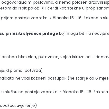
dgovarajućim poslovima, a nema položen državni ispit i
etom da ispit položi i/ili certifikat stekne u propisano
 prijam postoje zapreke iz članaka 15. i 16. Zakona o sl
su priložiti sljedeće priloge
koji mogu biti i u neovje
obna iskaznica, putovnica, vojna iskaznica ili domovnic
nje, diploma, potvrda)
ndidata ne vodi kazneni postupak (ne starije od 6 mje
u službu ne postoje zapreke iz članaka 15. i 16. Zakona
dodžba, uvjerenje)