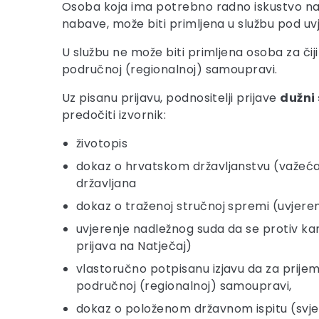
Osoba koja ima potrebno radno iskustvo na o
nabave, može biti primljena u službu pod uvj
U službu ne može biti primljena osoba za čiji
područnoj (regionalnoj) samoupravi.
Uz pisanu prijavu, podnositelji prijave
dužni 
predočiti izvornik:
životopis
dokaz o hrvatskom državljanstvu (važeća os
državljana
dokaz o traženoj stručnoj spremi (uvjere
uvjerenje nadležnog suda da se protiv ka
prijava na Natječaj)
vlastoručno potpisanu izjavu da za prijem 
područnoj (regionalnoj) samoupravi,
dokaz o položenom državnom ispitu (svje