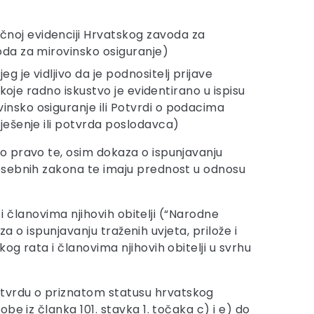
čnoj evidenciji Hrvatskog zavoda za
oda za mirovinsko osiguranje)
 je vidljivo da je podnositelj prijave
koje radno iskustvo je evidentirano u ispisu
insko osiguranje ili Potvrdi o podacima
ješenje ili potvrda poslodavca)
o pravo te, osim dokaza o ispunjavanju
posebnih zakona te imaju prednost u odnosu
i članovima njihovih obitelji (“Narodne
za o ispunjavanju traženih uvjeta, prilože i
g rata i članovima njihovih obitelji u svrhu
otvrdu o priznatom statusu hrvatskog
be iz članka 101. stavka 1. točaka c) i e) do