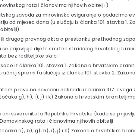
ovinskog rata i članovima njihovih obitelji )
tskog zavoda za mirovinsko osiguranje o podacima evi
iju od mjesec dana (u slučaju iz članka 101. stavka 1. Z
bitelji)
 ili drugog pravnog akta o prestanku prethodnog zapo
a se prijavljuje dijete smrtno stradalog hrvatskog brani
ta bez roditeljske skrbi
be iz članka 101. stavka 1. Zakona o hrvatskim branit
stručnoj spremi (u slučaju iz članka 101. stavka 2. Zak
natom pravu na novčanu naknadu iz članka 107. ovoga 
točaka g), h), i), j) i k) Zakona o hrvatskim branitelji
ani suvereniteta Republike Hrvatske (kada se prijavljuju
 Domovinskog rata i članovima njihovih obitelji
. točaka a), b), g), h), i), j) i k) Zakona o hrvatskim b