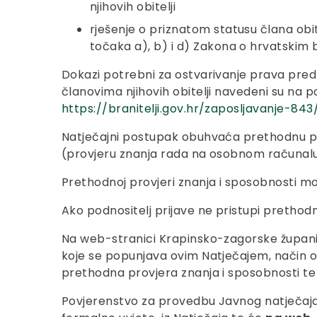
njihovih obitelji
rješenje o priznatom statusu člana obit
točaka a), b) i d) Zakona o hrvatskim b
Dokazi potrebni za ostvarivanje prava pred
članovima njihovih obitelji navedeni su na p
https://branitelji.gov.hr/zaposljavanje-84
Natječajni postupak obuhvaća prethodnu pr
(provjeru znanja rada na osobnom računalu) 
Prethodnoj provjeri znanja i sposobnosti mog
Ako podnositelj prijave ne pristupi prethodn
Na web-stranici Krapinsko-zagorske župan
koje se popunjava ovim Natječajem, način ob
prethodna provjera znanja i sposobnosti te 
Povjerenstvo za provedbu Javnog natječaja za