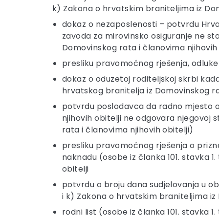
k) Zakona o hrvatskim braniteljima iz Dom
dokaz o nezaposlenosti – potvrdu Hrva
zavoda za mirovinsko osiguranje ne star
Domovinskog rata i članovima njihovih o
presliku pravomoćnog rješenja, odluke
dokaz o oduzetoj roditeljskoj skrbi kad
hrvatskog branitelja iz Domovinskog ra
potvrdu poslodavca da radno mjesto oso
njihovih obitelji ne odgovara njegovoj 
rata i članovima njihovih obitelji)
presliku pravomoćnog rješenja o priz
naknadu (osobe iz članka 101. stavka 1. 
obitelji
potvrdu o broju dana sudjelovanja u obr
i k) Zakona o hrvatskim braniteljima iz
rodni list (osobe iz članka 101. stavka 1