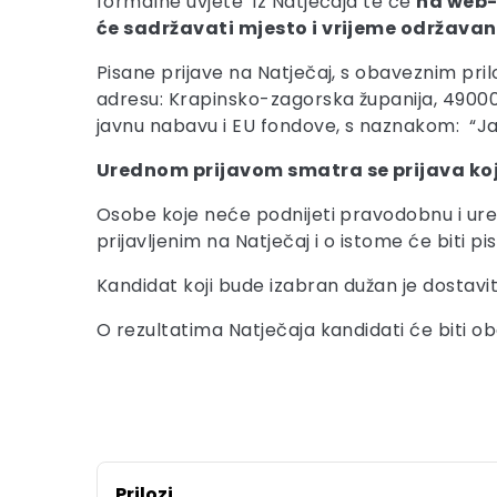
formalne uvjete iz Natječaja te će
na web-
će sadržavati mjesto i vrijeme održavan
Pisane prijave na Natječaj, s obaveznim pr
adresu: Krapinsko-zagorska županija, 49000
javnu nabavu i EU fondove, s naznakom: “Jav
Urednom prijavom smatra se prijava koja
Osobe koje neće podnijeti pravodobnu i ured
prijavljenim na Natječaj i o istome će biti p
Kandidat koji bude izabran dužan je dostavit
O rezultatima Natječaja kandidati će biti o
Prilozi