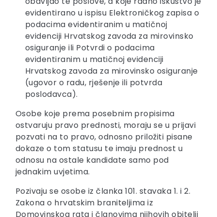
obavljao te poslove, a koje radno iskustvo je
evidentirano u ispisu Elektroničkog zapisa o
podacima evidentiranim u matičnoj
evidenciji Hrvatskog zavoda za mirovinsko
osiguranje ili Potvrdi o podacima
evidentiranim u matičnoj evidenciji
Hrvatskog zavoda za mirovinsko osiguranje
(ugovor o radu, rješenje ili potvrda
poslodavca).
Osobe koje prema posebnim propisima
ostvaruju pravo prednosti, moraju se u prijavi
pozvati na to pravo, odnosno priložiti pisane
dokaze o tom statusu te imaju prednost u
odnosu na ostale kandidate samo pod
jednakim uvjetima.
Pozivaju se osobe iz članka 101. stavaka 1. i 2.
Zakona o hrvatskim braniteljima iz
Domovinskog rata i članovima njihovih obitelji