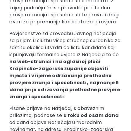
provjere znanja i sposobnosti kandidata i iz
kojeg područja će se provoditi prethodna
provjera znanja i sposobnosti te pravni i drugi
izvori za pripremanje kandidata za provjeru.
Povjerenstvo za provedbu Javnog natječaja
za prijam u službu višeg stručnog suradnika za
zaštitu okoliša utvrditi će listu kandidata koji
ispunjavaju formalne uvjete iz Natječaja te će
na web-stranici i na oglasnoj ploči
Krapinsko-zagorske županije objaviti
mjesto i vrijeme održavanja prethodne
provjere znanja i sposobnosti, najmanje 5
dana prije održavanja prethodne provjere
znanja i sposobnosti.
Pisane prijave na Natječaj, s obaveznim
prilozima, podnose se
u roku od osam dana
od dana objave Natječaja u “Narodnim
novinama”, na adresu: Krapinsko-zagorska