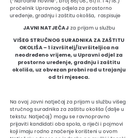
(“Narodne novine”, broj 86/08., 61/11. i 4/18.)
pročelnik Upravnog odjela za prostorno
uređenje, gradnju i zaštitu okoliša, raspisuje
JAVNI NATJEČAJ
za prijam u službu
VIŠEG STRUČNOG SURADNIKA ZA ZAŠTITU
OKOLIŠA – 1 izvršitelj/izvršiteljica na
neodređeno vrijeme, u Upravni odjel za
prostorno uređenje, gradnju i zaštitu
okoliša, uz obvezan probni rad u trajanju
od tri mjeseca.
Na ovaj Javni natječaj za prijam u službu višeg
stručnog suradnika za zaštitu okoliša (dalje u
tekstu: Natječaj) mogu se ravnopravno
prijaviti kandidati oba spola, a riječi i pojmovi
koji imaju rodno značenje korišteni u ovom