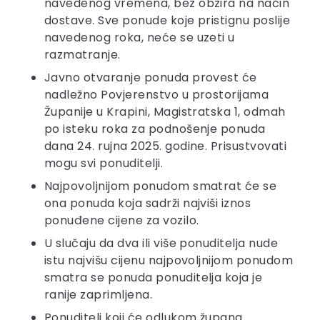
navedenog vremena, bez obzira na način
dostave. Sve ponude koje pristignu poslije
navedenog roka, neće se uzeti u
razmatranje.
Javno otvaranje ponuda provest će
nadležno Povjerenstvo u prostorijama
Županije u Krapini, Magistratska 1, odmah
po isteku roka za podnošenje ponuda
dana 24. rujna 2025. godine. Prisustvovati
mogu svi ponuditelji.
Najpovoljnijom ponudom smatrat će se
ona ponuda koja sadrži najviši iznos
ponuđene cijene za vozilo.
U slučaju da dva ili više ponuditelja nude
istu najvišu cijenu najpovoljnijom ponudom
smatra se ponuda ponuditelja koja je
ranije zaprimljena.
Ponuditelj koji će odlukom župana