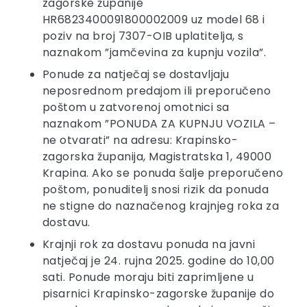
zagorske županije
HR6823400091800002009 uz model 68 i
poziv na broj 7307-OIB uplatitelja, s
naznakom ”jamčevina za kupnju vozila”.
Ponude za natječaj se dostavljaju
neposrednom predajom ili preporučeno
poštom u zatvorenoj omotnici sa
naznakom ”PONUDA ZA KUPNJU VOZILA –
ne otvarati” na adresu: Krapinsko-
zagorska županija, Magistratska 1, 49000
Krapina. Ako se ponuda šalje preporučeno
poštom, ponuditelj snosi rizik da ponuda
ne stigne do naznačenog krajnjeg roka za
dostavu.
Krajnji rok za dostavu ponuda na javni
natječaj je 24. rujna 2025. godine do 10,00
sati. Ponude moraju biti zaprimljene u
pisarnici Krapinsko-zagorske županije do