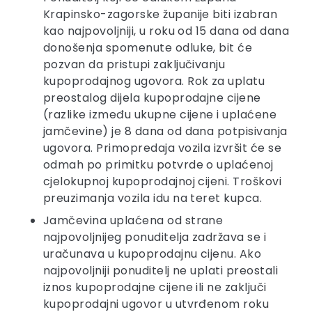
Krapinsko-zagorske županije biti izabran
kao najpovoljniji, u roku od 15 dana od dana
donošenja spomenute odluke, bit će
pozvan da pristupi zaključivanju
kupoprodajnog ugovora. Rok za uplatu
preostalog dijela kupoprodajne cijene
(razlike između ukupne cijene i uplaćene
jamčevine) je 8 dana od dana potpisivanja
ugovora. Primopredaja vozila izvršit će se
odmah po primitku potvrde o uplaćenoj
cjelokupnoj kupoprodajnoj cijeni. Troškovi
preuzimanja vozila idu na teret kupca.
Jamčevina uplaćena od strane
najpovoljnijeg ponuditelja zadržava se i
uračunava u kupoprodajnu cijenu. Ako
najpovoljniji ponuditelj ne uplati preostali
iznos kupoprodajne cijene ili ne zaključi
kupoprodajni ugovor u utvrđenom roku