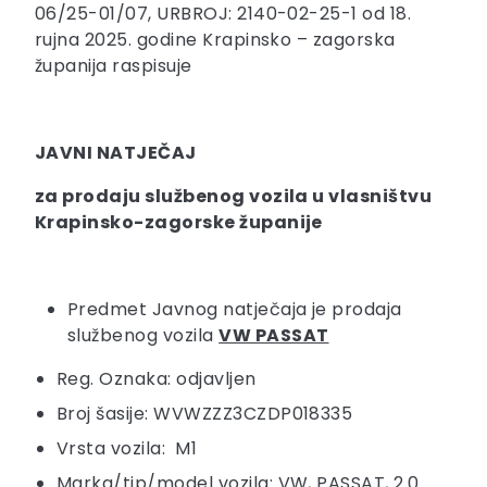
06/25-01/07, URBROJ: 2140-02-25-1 od 18.
rujna 2025. godine Krapinsko – zagorska
županija raspisuje
JAVNI NATJEČAJ
za prodaju službenog vozila u vlasništvu
Krapinsko-zagorske županije
Predmet Javnog natječaja je prodaja
službenog vozila
VW PASSAT
Reg. Oznaka: odjavljen
Broj šasije: WVWZZZ3CZDP018335
Vrsta vozila: M1
Marka/tip/model vozila: VW, PASSAT, 2.0