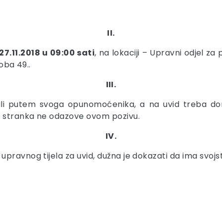
II.
27.11.2018 u 09:00 sati
, na lokaciji – Upravni odjel za
oba 49..
III.
li putem svoga opunomoćenika, a na uvid treba don
e stranka ne odazove ovom pozivu.
IV.
pravnog tijela za uvid, dužna je dokazati da ima svojs