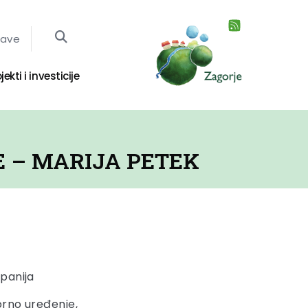
jave
jekti i investicije
E – MARIJA PETEK
panija
orno uređenje,