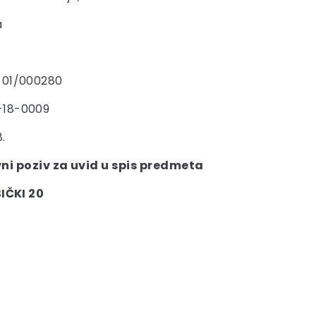
a
-01/000280
-18-0009
.
ni poziv za uvid u spis predmeta
IČKI 20