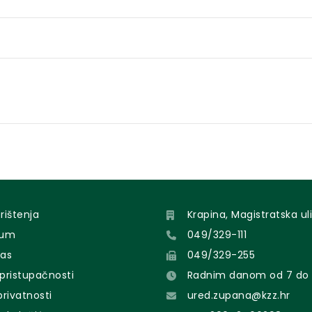
orištenja
Krapina, Magistratska uli
sum
049/329-111
nas
049/329-255
 pristupačnosti
Radnim danom od 7 do 
 privatnosti
ured.zupana@kzz.hr