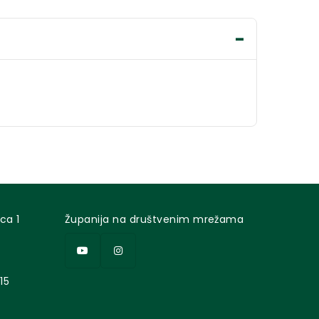
ca 1
Županija na društvenim mrežama
15