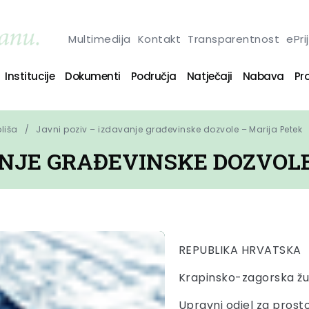
Multimedija
Kontakt
Transparentnost
ePri
Institucije
Dokumenti
Područja
Natječaji
Nabava
Pro
oliša
Javni poziv – izdavanje građevinske dozvole – Marija Petek
ANJE GRAĐEVINSKE DOZVOL
REPUBLIKA HRVATSKA
Krapinsko-zagorska žu
Upravni odjel za prost