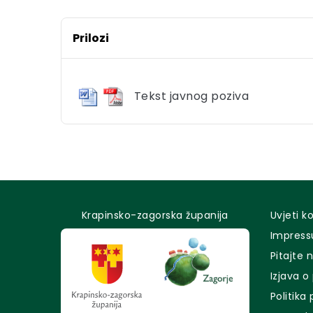
Prilozi
Tekst javnog poziva
Krapinsko-zagorska županija
Uvjeti k
Impres
Pitajte 
Izjava o
Politika