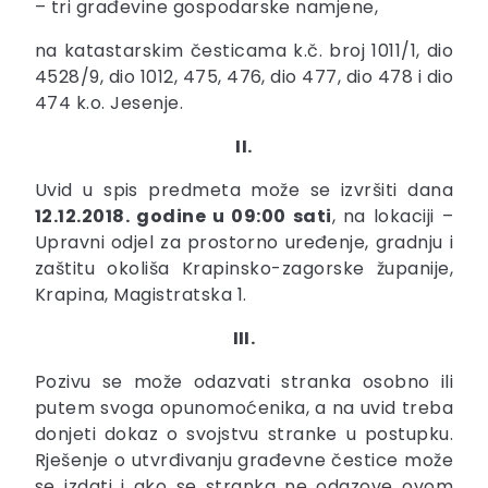
– tri građevine gospodarske namjene,
na katastarskim česticama k.č. broj 1011/1, dio
4528/9, dio 1012, 475, 476, dio 477, dio 478 i dio
474 k.o. Jesenje.
II.
Uvid u spis predmeta može se izvršiti dana
12.12.2018. godine u 09:00 sati
, na lokaciji –
Upravni odjel za prostorno uređenje, gradnju i
zaštitu okoliša Krapinsko-zagorske županije,
Krapina, Magistratska 1.
III.
Pozivu se može odazvati stranka osobno ili
putem svoga opunomoćenika, a na uvid treba
donjeti dokaz o svojstvu stranke u postupku.
Rješenje o utvrđivanju građevne čestice može
se izdati i ako se stranka ne odazove ovom