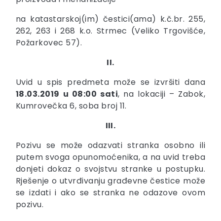
na katastarskoj(im) čestici(ama) k.č.br. 255,
262, 263 i 268 k.o. Strmec (Veliko Trgovišće,
Požarkovec 57).
II.
Uvid u spis predmeta može se izvršiti dana
18.03.2019 u 08:00 sati
, na lokaciji – Zabok,
Kumrovečka 6, soba broj 11.
III.
Pozivu se može odazvati stranka osobno ili
putem svoga opunomoćenika, a na uvid treba
donjeti dokaz o svojstvu stranke u postupku.
Rješenje o utvrđivanju građevne čestice može
se izdati i ako se stranka ne odazove ovom
pozivu.