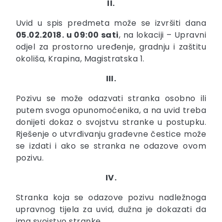
II.
Uvid u spis predmeta može se izvršiti dana
05.02.2018. u 09:00 sati
, na lokaciji – Upravni
odjel za prostorno uređenje, gradnju i zaštitu
okoliša, Krapina, Magistratska 1.
III.
Pozivu se može odazvati stranka osobno ili
putem svoga opunomoćenika, a na uvid treba
donijeti dokaz o svojstvu stranke u postupku.
Rješenje o utvrđivanju građevne čestice može
se izdati i ako se stranka ne odazove ovom
pozivu.
IV.
Stranka koja se odazove pozivu nadležnoga
upravnog tijela za uvid, dužna je dokazati da
ima svojstvo stranke.