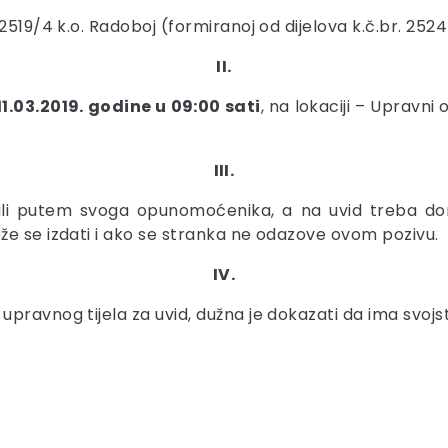
519/4 k.o. Radoboj (formiranoj od dijelova k.č.br. 2524/
II.
11.03.2019. godine u 09:00 sati
, na lokaciji – Upravni
III.
li putem svoga opunomoćenika, a na uvid treba don
že se izdati i ako se stranka ne odazove ovom pozivu.
IV.
pravnog tijela za uvid, dužna je dokazati da ima svojs