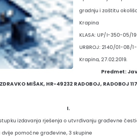
gradnju i zaštitu okoliš
Krapina
KLASA: UP/I-350-05/1
URBROJ: 2140/01-08/1
Krapina, 27.02.2019.
Predmet: Jav
ZDRAVKO MIŠAK, HR-49232 RADOBOJ, RADOBOJ 11
I.
tupku izdavanja rješenja o utvrđivanju građevne česti
i dvije pomoćne građevine, 3 skupine