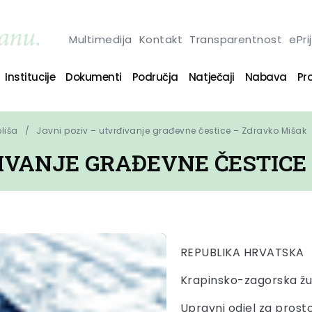
Multimedija
Kontakt
Transparentnost
ePri
Institucije
Dokumenti
Područja
Natječaji
Nabava
Pro
oliša
Javni poziv – utvrđivanje građevne čestice – Zdravko Mišak
ĐIVANJE GRAĐEVNE ČESTICE
REPUBLIKA HRVATSKA
Krapinsko-zagorska žu
Upravni odjel za prost