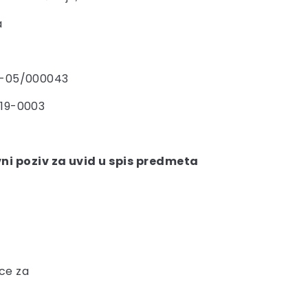
a
9-05/000043
-19-0003
ni poziv za uvid u spis predmeta
7
ce za