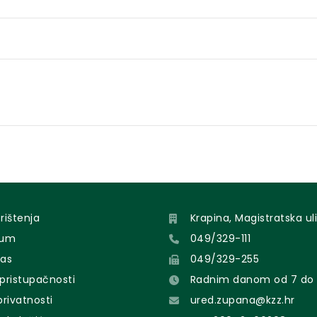
orištenja
Krapina, Magistratska uli
sum
049/329-111
nas
049/329-255
 pristupačnosti
Radnim danom od 7 do 
 privatnosti
ured.zupana@kzz.hr