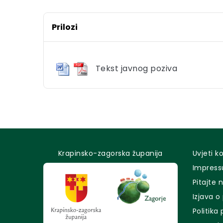
Prilozi
Tekst javnog poziva
Krapinsko-zagorska županija
Uvjeti k
Impres
Pitajte 
Izjava o
Politika