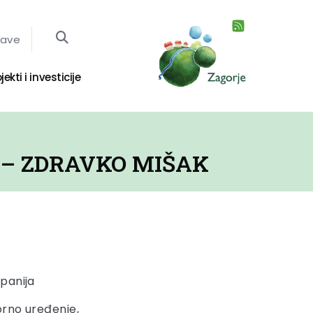
jave
jekti i investicije
 – ZDRAVKO MIŠAK
panija
orno uređenje,