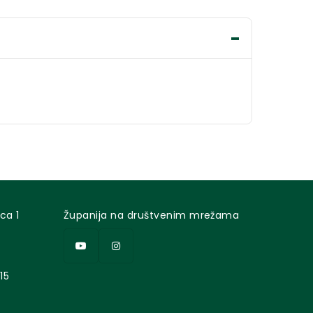
ca 1
Županija na društvenim mrežama
15