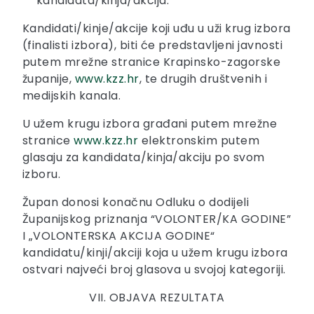
kandidata/kinja/akcija.
Kandidati/kinje/akcije koji uđu u uži krug izbora
(finalisti izbora), biti će predstavljeni javnosti
putem mrežne stranice Krapinsko-zagorske
županije,
www.kzz.hr
, te drugih društvenih i
medijskih kanala.
U užem krugu izbora građani putem mrežne
stranice
www.kzz.hr
elektronskim putem
glasaju za kandidata/kinja/akciju po svom
izboru.
Župan donosi konačnu Odluku o dodijeli
Županijskog priznanja “VOLONTER/KA GODINE”
I „VOLONTERSKA AKCIJA GODINE“
kandidatu/kinji/akciji koja u užem krugu izbora
ostvari najveći broj glasova u svojoj kategoriji.
VII. OBJAVA REZULTATA