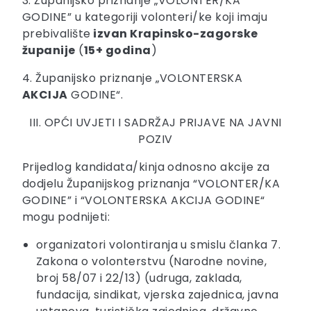
3. Županijsko priznanje „VOLONTER/KA
GODINE” u kategoriji volonteri/ke koji imaju
prebivalište
izvan Krapinsko-zagorske
županije
(
15+ godina
)
4. Županijsko priznanje „VOLONTERSKA
AKCIJA
GODINE“.
III. OPĆI UVJETI I SADRŽAJ PRIJAVE NA JAVNI
POZIV
Prijedlog kandidata/kinja odnosno akcije za
dodjelu Županijskog priznanja “VOLONTER/KA
GODINE” i “VOLONTERSKA AKCIJA GODINE“
mogu podnijeti:
organizatori volontiranja u smislu članka 7.
Zakona o volonterstvu (Narodne novine,
broj 58/07 i 22/13) (udruga, zaklada,
fundacija, sindikat, vjerska zajednica, javna