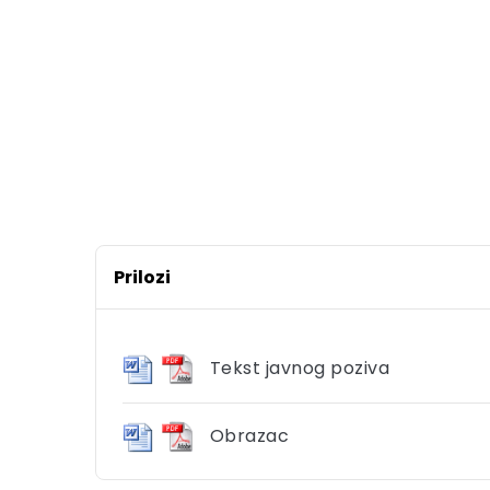
ŽUP
Željko 
Prilozi
Tekst javnog poziva
Obrazac