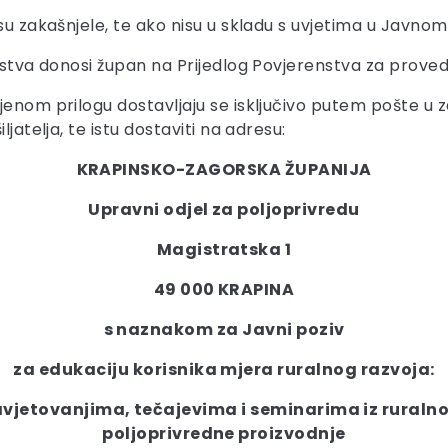
u zakašnjele, te ako nisu u skladu s uvjetima u Javnom
edstva donosi župan na Prijedlog Povjerenstva za prove
jenom prilogu dostavljaju se isključivo putem pošte u z
jatelja, te istu dostaviti na adresu:
KRAPINSKO-ZAGORSKA ŽUPANIJA
Upravni odjel za poljoprivredu
Magistratska 1
49 000 KRAPINA
s naznakom za Javni poziv
za edukaciju korisnika mjera ruralnog razvoja:
jetovanjima, tečajevima i seminarima iz ruralnog
poljoprivredne proizvodnje