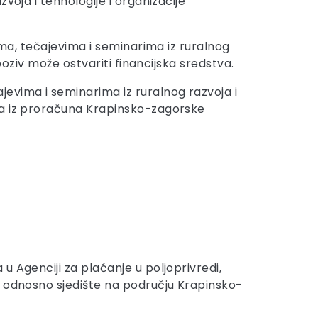
voja i tehnologije i organizacije
ima, tečajevima i seminarima iz ruralnog
poziv može ostvariti financijska sredstva.
jevima i seminarima iz ruralnog razvoja i
va iz proračuna Krapinsko-zagorske
 Agenciji za plaćanje u poljoprivredi,
, odnosno sjedište na području Krapinsko-