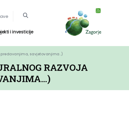
jave
jekti i investicije
na predavanjima, savjetovanjima…)
RURALNOG RAZVOJA
VANJIMA…)