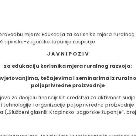
a provedbu mjere: Edukacija za korisnike mjera ruralnog
n Krapinsko-zagorske županije raspisuje
J A V N I P O Z I V
za edukaciju korisnika mjera ruralnog razvoja:
jetovanjima, tečajevima i seminarima iz ruralnog
poljoprivredne proizvodnje
ijava za dodjelu financijskih sredstva za aktivnost sud
 i tehnologije i organizacije poljoprivredne proizvodnj
a („Službeni glasnik Krapinsko-zagorske županije“, broj 