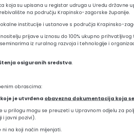
ka koja su upisana u registar udruga u Uredu državne u
li prebivalište na području Krapinsko-zagorske županije.
lokalne institucije i ustanove s područja Krapinsko-zag
ositelju prijave u iznosu do 100% ukupno prihvatljivog 
eminarima iz ruralnog razvoja i tehnologije i organizac
ištenja osiguranih sredstva
.
žbenim obrascima:
 koje je utvrđena
obavezna dokumentacija koja se 
 prilogu mogu se preuzeti u Upravnom odjelu za poljop
 i javni pozivi).
ni na koji način mijenjati.