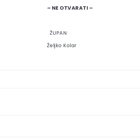
– NE OTVARATI –
AN
Kolar