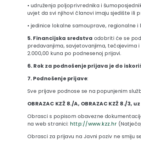
• udruženja poljoprivrednika i šumoposjedni
uvjet da svi njihovi članovi imaju sjedište i
• jedinice lokalne samouprave, regionalne i 
5. Financijska sredstva
odobriti će se podn
predavanjima, savjetovanjima, tečajevima i s
2.000,00 kuna po podnesenoj prijavi.
6. Rok za podnošenje prijava je do iskor
7. Podnošenje prijave
:
Sve prijave podnose se na popunjenim slu
OBRAZAC KZŽ 8./A, OBRAZAC KZŽ 8./3, uz
Obrasci s popisom obavezne dokumentacije u
na web stranici:
http://www.kzz.hr
(Natječaji
Obrasci za prijavu na Javni poziv ne smiju se 