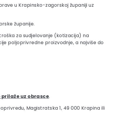
prave u Krapinsko-zagorskoj županiji uz
orske županije.
troška za sudjelovanje (kotizacija) na
ije poljoprivredne proizvodnje, a najviše do
prilaže uz obrasce
.
rivredu, Magistratska 1, 49 000 Krapina ili