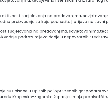
savjetovanjima, tečajevima i seminarima iz ruralnog raz
 za aktivnost sudjelovanja na predavanjima, savjetovanj
vredne proizvodnje za koje podnositelj prijave na Javni 
ost sudjelovanja na predavanjima, savjetovanjima,teča
proizvodnje podrazumijeva dodjelu nepovratnih sredsta
je su upisane u Upisnik poljoprivrednih gospodarstava u
 uredu Krapinsko-zagorske županije, imaju prebivalište