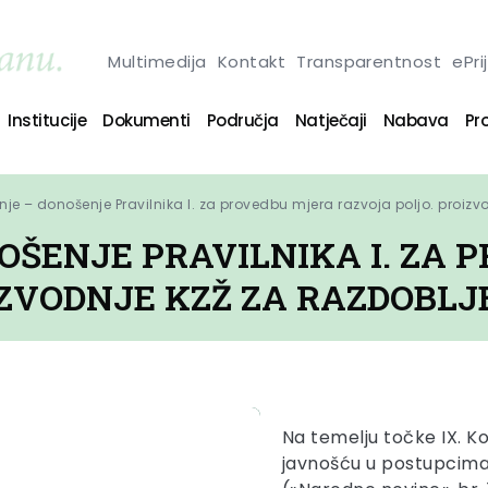
Multimedija
Kontakt
Transparentnost
ePri
Institucije
Dokumenti
Područja
Natječaji
Nabava
Pro
je – donošenje Pravilnika I. za provedbu mjera razvoja poljo. proizv
OŠENJE PRAVILNIKA I. ZA
ZVODNJE KZŽ ZA RAZDOBLJE 
Na temelju točke IX. K
javnošću u postupcima