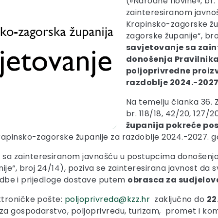
(»Narodne novine«, br.
zainteresiranom javno
Krapinsko-zagorske žup
zagorske županije“, br
savjetovanje sa zai
donošenja
Pravilnik
poljoprivredne proi
razdoblje 2024.-2027
Na temelju članka 36. 
br. 118/18, 42/20, 127/2
županija pokreće po
rapinsko-zagorske županije za razdoblje 2024.-2027. g
sa zainteresiranom javnošću u postupcima donošenja
je“, broj 24/14), poziva se zainteresirana javnost da 
mjedbe i prijedloge dostave putem
obrasca za sudjelova
ktroničke pošte:
poljoprivreda@kzz.hr
zaključno do
22
za gospodarstvo, poljoprivredu, turizam, promet i kom