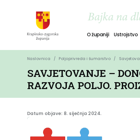
O županiji
Ustrojstvo
Naslovnica
Poljoprivreda i šumarstvo
Savjetovan
SAVJETOVANJE – DON
RAZVOJA POLJO. PROI
Datum objave: 8. siječnja 2024.