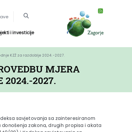
jave
jekti i investicije
odnje KZŽ za razdoblje 2024.-2027.
 PROVEDBU MJERA
2024.-2027.
odeksa savjetovanja sa zainteresiranom
 donošenja zakona, drugih propisa i akata