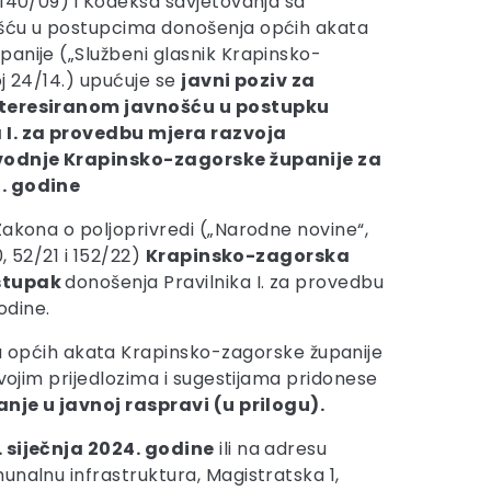
 140/09) i Kodeksa savjetovanja sa
šću u postupcima donošenja općih akata
anije („Službeni glasnik Krapinsko-
oj 24/14.) upućuje se
javni poziv
za
nteresiranom javnošću u postupku
a I. za provedbu mjera razvoja
zvodnje
Krapinsko-zagorske županije za
. godine
Zakona o poljoprivredi („Narodne novine“,
0, 52/21 i 152/22)
Krapinsko-zagorska
stupak
donošenja Pravilnika I. za provedbu
odine.
 općih akata Krapinsko-zagorske županije
svojim prijedlozima i sugestijama pridonese
nje u javnoj raspravi (u prilogu).
. siječnja 2024. godine
ili na adresu
unalnu infrastruktura, Magistratska 1,