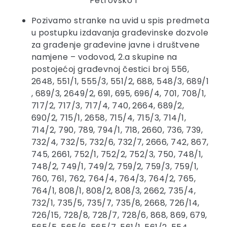
Petrovsko 1
Pozivamo stranke na uvid u spis predmeta
u postupku izdavanja građevinske dozvole
za građenje građevine javne i društvene
namjene – vodovod, 2.a skupine na
postojećoj građevnoj čestici broj 556,
2648, 551/1, 555/3, 551/2, 688, 548/3, 689/1
, 689/3, 2649/2, 691, 695, 696/4, 701, 708/1,
717/2, 717/3, 717/4, 740, 2664, 689/2,
690/2, 715/1, 2658, 715/4, 715/3, 714/1,
714/2, 790, 789, 794/1, 718, 2660, 736, 739,
732/4, 732/5, 732/6, 732/7, 2666, 742, 867,
745, 2661, 752/1, 752/2, 752/3, 750, 748/1,
748/2, 749/1, 749/2, 759/2, 759/3, 759/1,
760, 761, 762, 764/4, 764/3, 764/2, 765,
764/1, 808/1, 808/2, 808/3, 2662, 735/4,
732/1, 735/5, 735/7, 735/8, 2668, 726/14,
726/15, 728/8, 728/7, 728/6, 868, 869, 679,