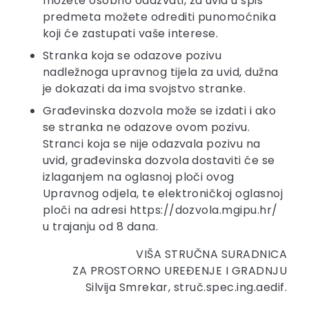
možete osobno odazvati, za uvid u spis
predmeta možete odrediti punomoćnika
koji će zastupati vaše interese.
Stranka koja se odazove pozivu
nadležnoga upravnog tijela za uvid, dužna
je dokazati da ima svojstvo stranke.
Građevinska dozvola može se izdati i ako
se stranka ne odazove ovom pozivu.
Stranci koja se nije odazvala pozivu na
uvid, građevinska dozvola dostaviti će se
izlaganjem na oglasnoj ploči ovog
Upravnog odjela, te elektroničkoj oglasnoj
ploči na adresi https://dozvola.mgipu.hr/
u trajanju od 8 dana.
VIŠA STRUČNA SURADNICA
ZA PROSTORNO UREĐENJE I GRADNJU
Silvija Smrekar, struč.spec.ing.aedif.