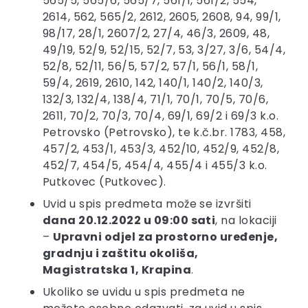
565/5, 565/6, 565/7, 561/1, 561/2, 554,
2614, 562, 565/2, 2612, 2605, 2608, 94, 99/1,
98/17, 28/1, 2607/2, 27/4, 46/3, 2609, 48,
49/19, 52/9, 52/15, 52/7, 53, 3/27, 3/6, 54/4,
52/8, 52/11, 56/5, 57/2, 57/1, 56/1, 58/1,
59/4, 2619, 2610, 142, 140/1, 140/2, 140/3,
132/3, 132/4, 138/4, 71/1, 70/1, 70/5, 70/6,
2611, 70/2, 70/3, 70/4, 69/1, 69/2 i 69/3 k.o.
Petrovsko (Petrovsko), te k.č.br. 1783, 458,
457/2, 453/1, 453/3, 452/10, 452/9, 452/8,
452/7, 454/5, 454/4, 455/4 i 455/3 k.o.
Putkovec (Putkovec).
Uvid u spis predmeta može se izvršiti
dana 20.12.2022 u 09:00 sati
, na lokaciji
–
Upravni odjel za prostorno uređenje,
gradnju i zaštitu okoliša,
Magistratska 1, Krapina
.
Ukoliko se uvidu u spis predmeta ne