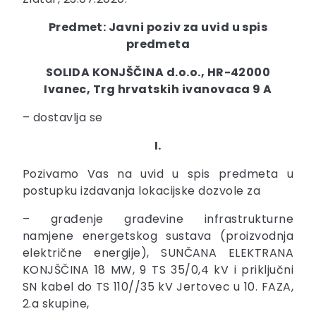
Predmet: Javni poziv za uvid u spis
predmeta
SOLIDA KONJŠČINA d.o.o., HR-42000
Ivanec, Trg hrvatskih ivanovaca 9 A
– dostavlja se
I.
Pozivamo Vas na uvid u spis predmeta u
postupku izdavanja lokacijske dozvole za
– građenje građevine infrastrukturne
namjene energetskog sustava (proizvodnja
električne energije), SUNČANA ELEKTRANA
KONJŠČINA 18 MW, 9 TS 35/0,4 kV i priključni
SN kabel do TS 110//35 kV Jertovec u 10. FAZA,
2.a skupine,