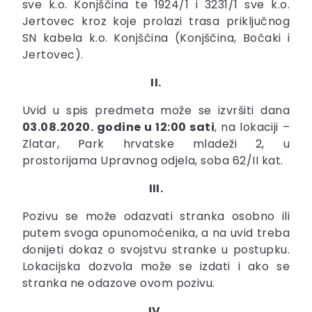
sve k.o. Konjščina te 1924/1 i 3231/1 sve k.o.
Jertovec kroz koje prolazi trasa priključnog
SN kabela k.o. Konjščina (Konjščina, Bočaki i
Jertovec).
II.
Uvid u spis predmeta može se izvršiti dana
03.08.2020. godine u 12:00 sati
, na lokaciji –
Zlatar, Park hrvatske mladeži 2, u
prostorijama Upravnog odjela, soba 62/II kat.
III.
Pozivu se može odazvati stranka osobno ili
putem svoga opunomoćenika, a na uvid treba
donijeti dokaz o svojstvu stranke u postupku.
Lokacijska dozvola može se izdati i ako se
stranka ne odazove ovom pozivu.
IV.