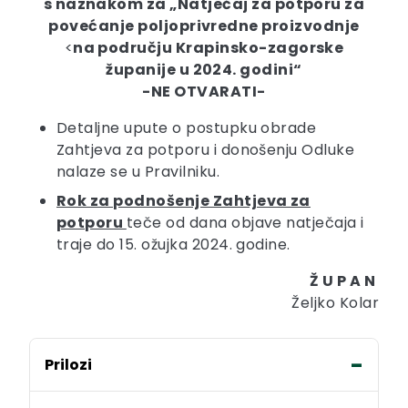
s naznakom za „Natječaj za potporu za
povećanje poljoprivredne proizvodnje
<
na području Krapinsko-zagorske
županije u 2024. godini“
-NE OTVARATI-
Detaljne upute o postupku obrade
Zahtjeva za potporu i donošenju Odluke
nalaze se u Pravilniku.
Rok za podnošenje Zahtjeva za
potporu
teče od dana objave natječaja i
traje do 15. ožujka 2024. godine.
Ž U P A N
Željko Kolar
Prilozi