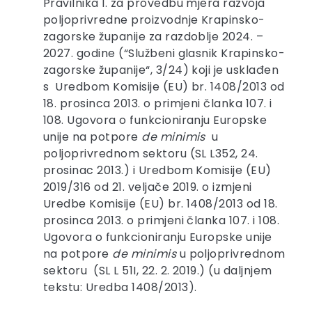
Pravilnika I. za provedbu mjera razvoja
poljoprivredne proizvodnje Krapinsko-
zagorske županije za razdoblje 2024. –
2027. godine (“Službeni glasnik Krapinsko-
zagorske županije“, 3/24) koji je usklađen
s Uredbom Komisije (EU) br. 1408/2013 od
18. prosinca 2013. o primjeni članka 107. i
108. Ugovora o funkcioniranju Europske
unije na potpore
de minimis
u
poljoprivrednom sektoru (SL L352, 24.
prosinac 2013.) i Uredbom Komisije (EU)
2019/316 od 21. veljače 2019. o izmjeni
Uredbe Komisije (EU) br. 1408/2013 od 18.
prosinca 2013. o primjeni članka 107. i 108.
Ugovora o funkcioniranju Europske unije
na potpore
de minimis
u poljoprivrednom
sektoru
(SL L 51I, 22. 2. 2019.) (u daljnjem
tekstu: Uredba 1408/2013).