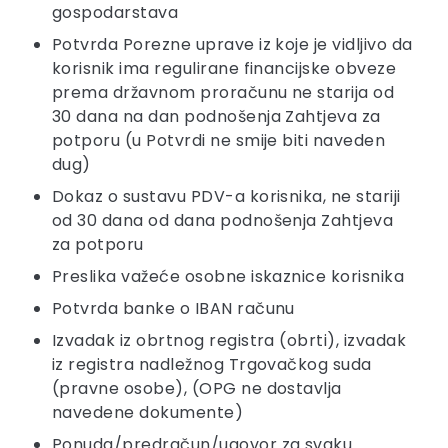
gospodarstava
Potvrda Porezne uprave iz koje je vidljivo da
korisnik ima regulirane financijske obveze
prema državnom proračunu ne starija od
30 dana na dan podnošenja Zahtjeva za
potporu (u Potvrdi ne smije biti naveden
dug)
Dokaz o sustavu PDV-a korisnika, ne stariji
od 30 dana od dana podnošenja Zahtjeva
za potporu
Preslika važeće osobne iskaznice korisnika
Potvrda banke o IBAN računu
Izvadak iz obrtnog registra (obrti), izvadak
iz registra nadležnog Trgovačkog suda
(pravne osobe), (OPG ne dostavlja
navedene dokumente)
Ponuda/predračun/ugovor za svaku