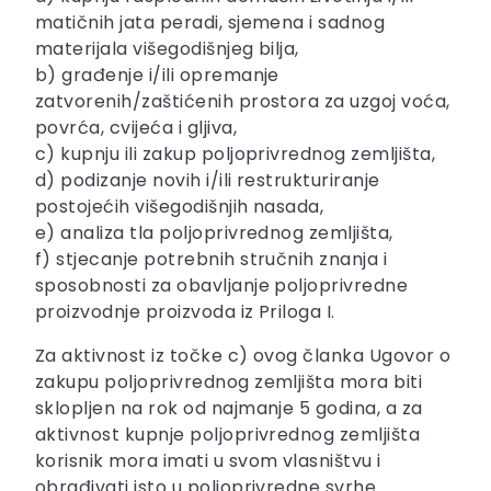
matičnih jata peradi, sjemena i sadnog
materijala višegodišnjeg bilja,
b) građenje i/ili opremanje
zatvorenih/zaštićenih prostora za uzgoj voća,
povrća, cvijeća i gljiva,
c) kupnju ili zakup poljoprivrednog zemljišta,
d) podizanje novih i/ili restrukturiranje
postojećih višegodišnjih nasada,
e) analiza tla poljoprivrednog zemljišta,
f) stjecanje potrebnih stručnih znanja i
sposobnosti za obavljanje poljoprivredne
proizvodnje proizvoda iz Priloga I.
Za aktivnost iz točke c) ovog članka Ugovor o
zakupu poljoprivrednog zemljišta mora biti
sklopljen na rok od najmanje 5 godina, a za
aktivnost kupnje poljoprivrednog zemljišta
korisnik mora imati u svom vlasništvu i
obrađivati isto u poljoprivredne svrhe