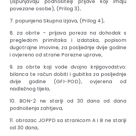
(ispunjavaju podnositelji prijave koji imaju
povezane osobe), (Prilog 3),
7. popunjena Skupna izjava, (Prilog 4),
8. za obrte – prijava poreza na dohodak s
pregledom primitaka i izdataka, popisom
dugotrajne imovine, za posljednje dvije godine
i ovjereno od strane Porezne uprave,
9. za obrte koji vode dvojno knjigovodstvo:
bilanca te račun dobiti i gubitka za posljednje
dvije godine (GFI-POD), ovjerena od
nadležnog tijela,
10. BON-2 ne stariji od 30 dana od dana
podnošenja zahtjeva,
11. obrazac JOPPD sa stranicom A i B ne stariji
od 30 dana,