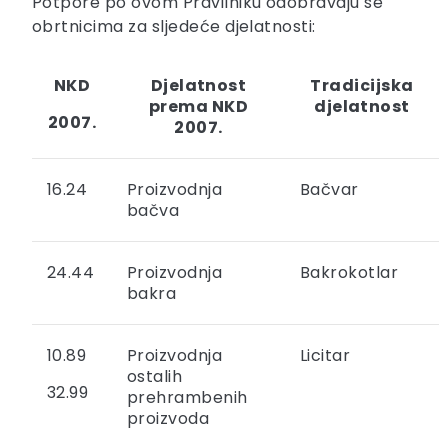
Potpore po ovom Pravilniku odobravaju se
obrtnicima za sljedeće djelatnosti:
NKD
Djelatnost
Tradicijska
prema NKD
djelatnost
2007.
2007.
16.24
Proizvodnja
Bačvar
bačva
24.44
Proizvodnja
Bakrokotlar
bakra
10.89
Proizvodnja
Licitar
ostalih
32.99
prehrambenih
proizvoda