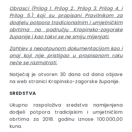
Obrasci (Prilog 1. Prilog 2., Prilog 3. Prilog 4. i
Prilog 5.) koji su propisani Pravilnikom za
dodjelu potpora tradicionalnim i umjetničkim
obrtima na području Krapinsko-zagorske
županije i kao takvi se ne smiju mijenjati.
Zahtjev s nepotpunom dokumentacijom kao i
onaj koji nije pristigao u propisanom roku
neće se razmatrati.
Natječaj je otvoren 30 dana od dana objave
na web stranici Krapinsko-zagorske županije.
SREDSTVA
Ukupno raspoloživa sredstva namijenjena
dodjeli potpora tradicijskim i umjetničkim
obrtima za 2018. godinu iznose 100.000,00
kuna.