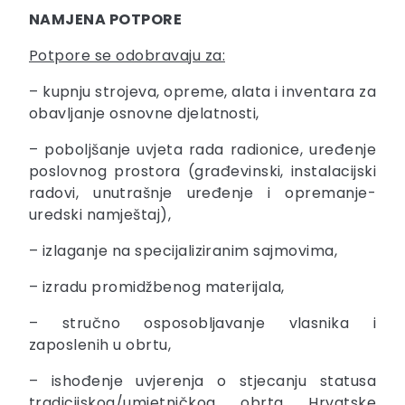
NAMJENA POTPORE
Potpore se odobravaju za:
– kupnju strojeva, opreme, alata i inventara za
obavljanje osnovne djelatnosti,
– poboljšanje uvjeta rada radionice, uređenje
poslovnog prostora (građevinski, instalacijski
radovi, unutrašnje uređenje i opremanje-
uredski namještaj),
– izlaganje na specijaliziranim sajmovima,
– izradu promidžbenog materijala,
– stručno osposobljavanje vlasnika i
zaposlenih u obrtu,
– ishođenje uvjerenja o stjecanju statusa
tradicijskog/umjetničkog obrta Hrvatske