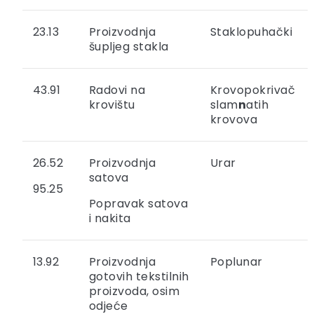
23.13
Proizvodnja
Staklopuhački
šupljeg stakla
43.91
Radovi na
Krovopokrivač
krovištu
slam
n
atih
krovova
26.52
Proizvodnja
Urar
satova
95.25
Popravak satova
i nakita
13.92
Proizvodnja
Poplunar
gotovih tekstilnih
proizvoda, osim
odjeće