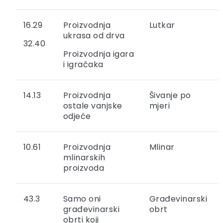
16.29
Proizvodnja
Lutkar
ukrasa od drva
32.40
Proizvodnja igara
i igračaka
14.13
Proizvodnja
Šivanje po
ostale vanjske
mjeri
odjeće
10.61
Proizvodnja
Mlinar
mlinarskih
proizvoda
43.3
Samo oni
Građevinarski
građevinarski
obrt
obrti koji