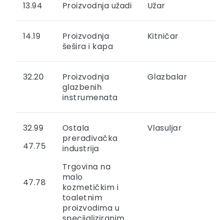
13.94
Proizvodnja užadi
Užar
14.19
Proizvodnja
Kitničar
šešira i kapa
32.20
Proizvodnja
Glazbalar
glazbenih
instrumenata
32.99
Ostala
Vlasuljar
prerađivačka
47.75
industrija
Trgovina na
malo
47.78
kozmetičkim i
toaletnim
proizvodima u
specijaliziranim