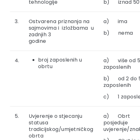
tehnologije
b) iznad 5
3.
Ostvarena priznanja na
a) ima
sajmovima i izložbama u
b) nema
zadnjih 3
godine
broj zaposlenih u
4.
a) više od 
obrtu
zaposlenih
b) od 2 do 
zaposlenih
c) 1 zaposl
5.
Uvjerenje o stjecanju
a) Obrt
statusa
posjeduje
tradicijskog/umjetničkog
uvjerenje/zna
obrta