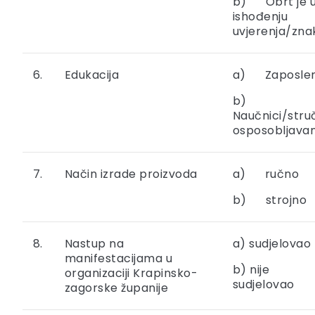
b) Obrt je 
ishođenju
uvjerenja/zna
6.
Edukacija
a) Zaposlen
b)
Naučnici/stru
osposobljavan
7.
Način izrade proizvoda
a) ručno
b) strojno
8.
Nastup na
a) sudjelovao
manifestacijama u
b) nije
organizaciji Krapinsko-
sudjelovao
zagorske županije