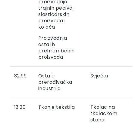
proizvodnja
trajnih peciva,
slastičarskih
proizvoda i
kolača
Proizvodnja
ostalih
prehrambenih
proizvoda
32.99
Ostala
Svjećar
prerađivačka
industrija
13.20
Tkanje tekstila
Tkalac na
tkalačkom
stanu