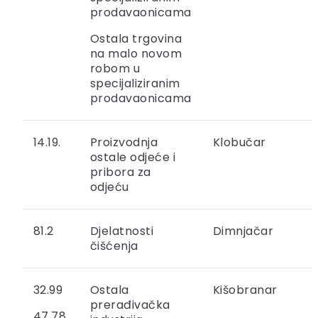
prodavaonicama
Ostala trgovina
na malo novom
robom u
specijaliziranim
prodavaonicama
14.19.
Proizvodnja
Klobučar
ostale odjeće i
pribora za
odjeću
81.2
Djelatnosti
Dimnjačar
čišćenja
32.99
Ostala
Kišobranar
prerađivačka
47.78.