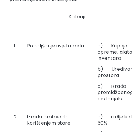
Kriteriji
1.
Poboljšanje uvjeta rada
a) Kupnja
opreme, alata
inventara
b) Uređivan
prostora
c) Izrada
promidžbeno
materijala
2.
izrada proizvoda
a) u dijelu 
korištenjem stare
50%