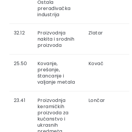
Ostala
prerađivačka
industrija
32.12
Proizvodnja
Zlatar
nakita i srodnih
proizvoda
25.50
Kovanje,
Kovač
prešanje,
štancanje i
valjanje metala
23.41
Proizvodnja
Lončar
keramičkih
proizvoda za
kućanstvo i
ukrasnih
predmeta