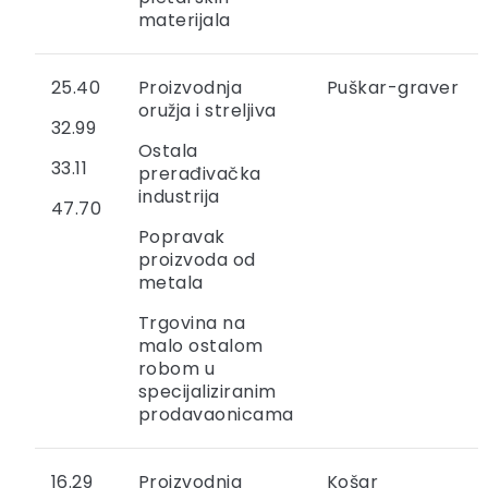
materijala
25.40
Proizvodnja
Puškar-graver
oružja i streljiva
32.99
Ostala
33.11
prerađivačka
industrija
47.70
Popravak
proizvoda od
metala
Trgovina na
malo ostalom
robom u
specijaliziranim
prodavaonicama
16.29
Proizvodnja
Košar