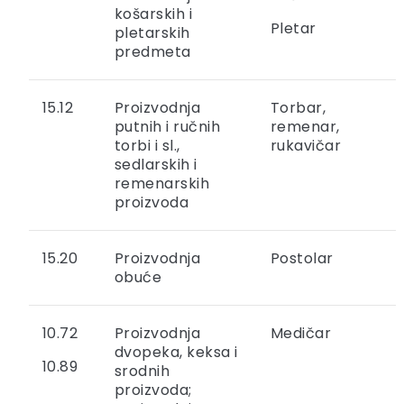
košarskih i
Pletar
pletarskih
predmeta
15.12
Proizvodnja
Torbar,
putnih i ručnih
remenar,
torbi i sl.,
rukavičar
sedlarskih i
remenarskih
proizvoda
15.20
Proizvodnja
Postolar
obuće
10.72
Proizvodnja
Medičar
dvopeka, keksa i
10.89
srodnih
proizvoda;