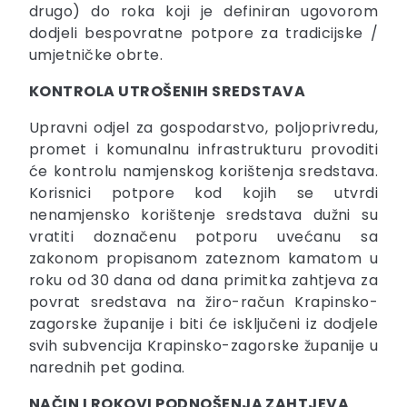
drugo) do roka koji je definiran ugovorom
dodjeli bespovratne potpore za tradicijske /
umjetničke obrte.
KONTROLA UTROŠENIH SREDSTAVA
Upravni odjel za gospodarstvo, poljoprivredu,
promet i komunalnu infrastrukturu provoditi
će kontrolu namjenskog korištenja sredstava.
Korisnici potpore kod kojih se utvrdi
nenamjensko korištenje sredstava dužni su
vratiti doznačenu potporu uvećanu sa
zakonom propisanom zateznom kamatom u
roku od 30 dana od dana primitka zahtjeva za
povrat sredstava na žiro-račun Krapinsko-
zagorske županije i biti će isključeni iz dodjele
svih subvencija Krapinsko-zagorske županije u
narednih pet godina.
NAČIN I ROKOVI PODNOŠENJA ZAHTJEVA