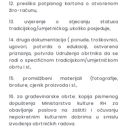
12. preslika potpisnog kartona o otvorenom
žiro-računu,
13. uvjerenje o stjecanju statusa
tradicijskog/umjetničkog, ukoliko posjeduje,
14. druga dokumentacija ( ponude, troškovnici,
ugovori, potvrda o edukaciji, ostvarena
priznanja, potvrda Udruženja obrtnika da se
radi o specifičnom tradicijskom/umjetničkom
obrtu i sl.,
15. promidžbeni materijali (fotografije,
brošure, cjenik proizvoda i sl.,
16. za građevinarske obrte: kopija pismenog
dopuštenja Ministarstva kulture RH za
obavljanje poslova na zaštiti i očuvanju
nepokretnim kulturnim dobrima u smislu
izvođenja obrtničkih radova.