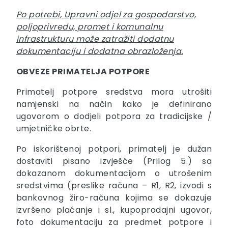
Po potrebi, Upravni odjel za gospodarstvo,
poljoprivredu, promet i komunalnu
infrastrukturu može zatražiti dodatnu
dokumentaciju i dodatna obrazloženja.
OBVEZE PRIMATELJA POTPORE
Primatelj potpore sredstva mora utrošiti
namjenski na način kako je definirano
ugovorom o dodjeli potpora za tradicijske /
umjetničke obrte.
Po iskorištenoj potpori, primatelj je dužan
dostaviti pisano izvješće (Prilog 5.) sa
dokazanom dokumentacijom o utrošenim
sredstvima (preslike računa – R1, R2, izvodi s
bankovnog žiro-računa kojima se dokazuje
izvršeno plaćanje i sl., kupoprodajni ugovor,
foto dokumentaciju za predmet potpore i