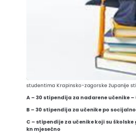
studentima Krapinsko-zagorske županije stipen
A – 30 stipendija za nadarene učenike –
B – 30 stipendija za učenike po socijaln
C – stipendije za učenike koji su školsk
kn mjesečno