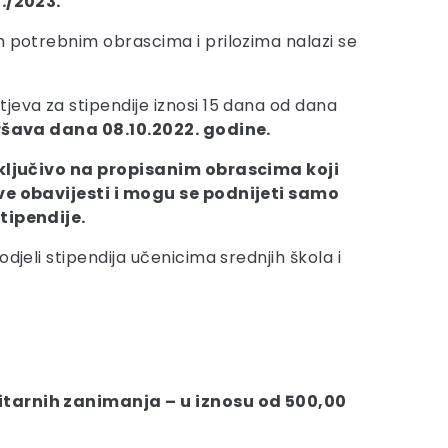
./2023.
m potrebnim obrascima i prilozima nalazi se
jeva za stipendije iznosi 15 dana od dana
šava dana 08.10.2022. godine.
ključivo na propisanim obrascima koji
ve obavijesti i mogu se podnijeti samo
tipendije.
odjeli stipendija učenicima srednjih škola i
icitarnih zanimanja – u iznosu od 500,00