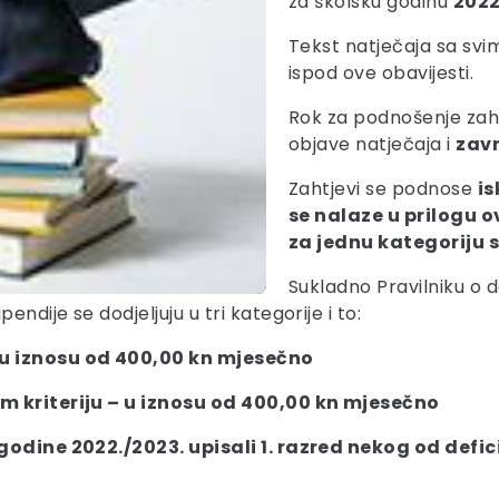
za školsku godinu
2022
Tekst natječaja sa svi
ispod ove obavijesti.
Rok za podnošenje zaht
objave natječaja i
zavr
Zahtjevi se podnose
is
se nalaze u prilogu o
za jednu kategoriju s
Sukladno Pravilniku o d
dije se dodjeljuju u tri kategorije i to:
 u iznosu od 400,00 kn mjesečno
om kriteriju – u iznosu od 400,00 kn mjesečno
e godine 2022./2023. upisali 1. razred nekog od def