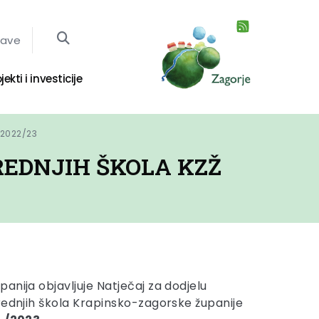
jave
jekti i investicije
 2022/23
REDNJIH ŠKOLA KZŽ
anija objavljuje Natječaj za dodjelu
rednjih škola Krapinsko-zagorske županije