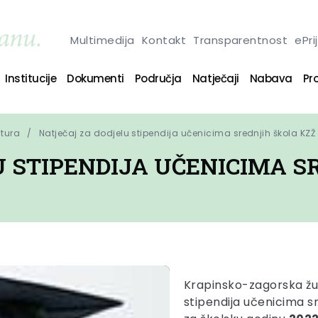
Multimedija
Kontakt
Transparentnost
ePri
Institucije
Dokumenti
Područja
Natječaji
Nabava
Pro
ltura
Natječaj za dodjelu stipendija učenicima srednjih škola KZŽ
 STIPENDIJA UČENICIMA S
Krapinsko-zagorska žup
stipendija učenicima s