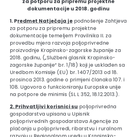
za potporu za pripremu projektne
dokumentacije u 2018. godinu
1. P
redmet Natječaja je
podnošenje Zahtjeva
za potporu za pripremu projektne
dokumentacije temeljem Pravilnika II. za
provedbu mjera razvoja poljoprivredne
proizvodnje Krapinsko-zagorske županije za
2018. godinu, („Službeni glasnik Krapinsko-
zagorske županije“ br. 1/18) koji je usklađen sa
Uredbom Komisije (EU) br. 1407/2013 od 18.
prosinca 2013. godine o primjeni članaka 107. i
108. Ugovora o funkcioniranju Europske unije
na potpore de minimis (SL L 352, 18.12.2013.).
2. Prihvatljivi korisnici su
poljoprivredna
gospodarstva upisana u Upisnik
poljoprivrednih gospodarstava Agencije za
plaćanja u poljoprivredi, ribarstvu i ruralnom
razvoju u Regionalnom uredu u Krapinsko-