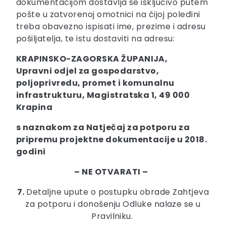
dokumentacijom dostavlja se isključivo putem
pošte u zatvorenoj omotnici na čijoj poleđini
treba obavezno ispisati ime, prezime i adresu
pošiljatelja, te istu dostaviti na adresu:
KRAPINSKO-ZAGORSKA ŽUPANIJA,
Upravni odjel za gospodarstvo,
poljoprivredu, promet i komunalnu
infrastrukturu, Magistratska 1, 49 000
Krapina
s naznakom za Natječaj za potporu za
pripremu projektne dokumentacije u 2018.
godini
– NE OTVARATI –
7.
Detaljne upute o postupku obrade Zahtjeva
za potporu i donošenju Odluke nalaze se u
Pravilniku.