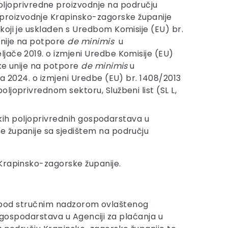
oljoprivredne proizvodnje na području
 proizvodnje Krapinsko-zagorske županije
 koji je usklađen s Uredbom Komisije (EU) br.
 unije na potpore
de minimis
u
ljače 2019. o izmjeni Uredbe Komisije (EU)
ske unije na potpore
de minimis
u
nca 2024. o izmjeni Uredbe (EU) br. 1408/2013
oljoprivrednom sektoru, Službeni list (SL L,
ljskih poljoprivrednih gospodarstava u
ke županije sa sjedištem na području
 Krapinsko-zagorske županije.
 su pod stručnim nadzorom ovlaštenog
h gospodarstava u Agenciji za plaćanja u