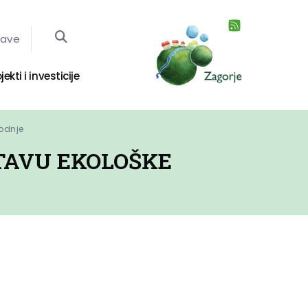
jave
jekti i investicije
vodnje
TAVU EKOLOŠKE