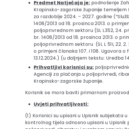
Predmet Natječaja je:
podnošenje Zaht
Krapinsko-zagorske županije temeljem P
za razdoblje 2024. – 2027. godine (“Služ
1408/2013 od 18. prosinca 2013. o primje
poljoprivrednom sektoru (SL L352, 24. pr
br. 1408/2013 od 18. prosinca 2013. o pr
poljoprivrednom sektoru
(SL L 51I, 22.
o primjeni članaka 107. i 108. Ugovora o 
13.12.2024.) (u daljnjem tekstu: Uredba 1
Prihvatljivi korisnici su:
poljoprivrednic
Agenciji za plaćanja u poljoprivredi, ri
Krapinsko-zagorske županije.
Korisnik se mora baviti primarnom proizvod
Uvjeti prihvatljivosti:
(1) Korisnici su upisani u Upisnik subjekata
kontrolnog tijela odnosno upisani u Upisnik p