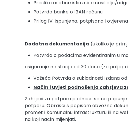
Preslika osobne iskaznice nositelja/od
Potvrda banke o IBAN računu
Prilog IV. ispunjena, potpisana i ovjere
Dodatna dokumentacija
(ukoliko je prim
Potvrda o podacima evidentiranim u mat
osiguranje ne starija od 30 dana (za poljo
Važeća Potvrda o sukladnosti izdana od 
Način i uvjeti podnošenja Zahtjeva 
Zahtjevi za potporu podnose se na popunj
potporu. Obrasci s popisom obvezne dokume
promet i komunalnu infrastrukturu ili na web 
na koji način mijenjati.