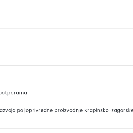
s potporama
 razvoja poljoprivredne proizvodnje Krapinsko-zagorske