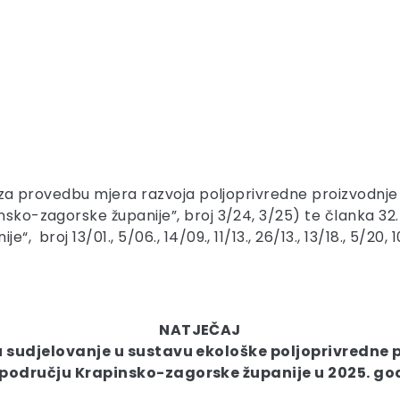
 I. za provedbu mjera razvoja poljoprivredne proizvodnj
insko-zagorske županije”, broj 3/24, 3/25) te članka 3
, broj 13/01., 5/06., 14/09., 11/13., 26/13., 13/18., 5/20,
NATJEČAJ
 sudjelovanje u sustavu ekološke poljoprivredne 
području Krapinsko-zagorske županije u 2025. go