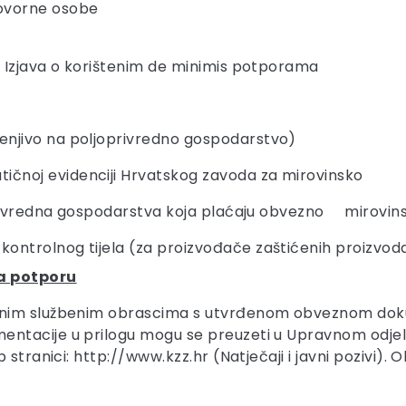
govorne osobe
na Izjava o korištenim de minimis potporama
jenjivo na poljoprivredno gospodarstvo)
ičnoj evidenciji Hrvatskog zavoda za mirovinsko
privredna gospodarstva koja plaćaju obvezno mirovins
kontrolnog tijela (za proizvođače zaštićenih proizvoda 
za potporu
enim službenim obrascima s utvrđenom obveznom dokum
ntacije u prilogu mogu se preuzeti u Upravnom odjelu
stranici: http://www.kzz.hr (Natječaji i javni pozivi). O