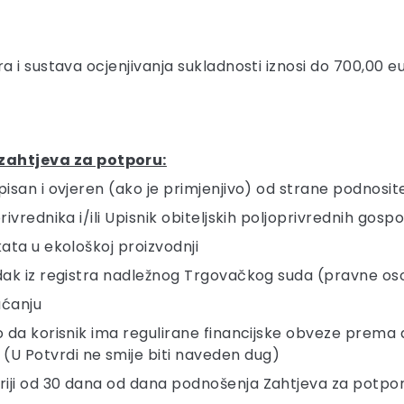
a i sustava ocjenjivanja sukladnosti iznosi do 700,00 
zahtjeva za potporu:
pisan i ovjeren (ako je primjenjivo) od strane podnosite
privrednika i/ili Upisnik obiteljskih poljoprivrednih gos
kata u ekološkoj proizvodnji
vadak iz registra nadležnog Trgovačkog suda (pravne o
aćanju
ivo da korisnik ima regulirane financijske obveze prem
(U Potvrdi ne smije biti naveden dug)
ariji od 30 dana od dana podnošenja Zahtjeva za potpo