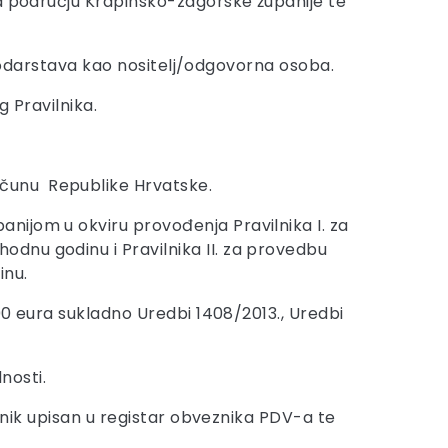
na području Krapinsko-zagorske županije te
ospodarstava kao nositelj/odgovorna osoba.
g Pravilnika.
ačunu Republike Hrvatske.
nijom u okviru provođenja Pravilnika I. za
dnu godinu i Pravilnika II. za provedbu
inu.
,00 eura sukladno Uredbi 1408/2013., Uredbi
nosti.
eznik upisan u registar obveznika PDV-a te