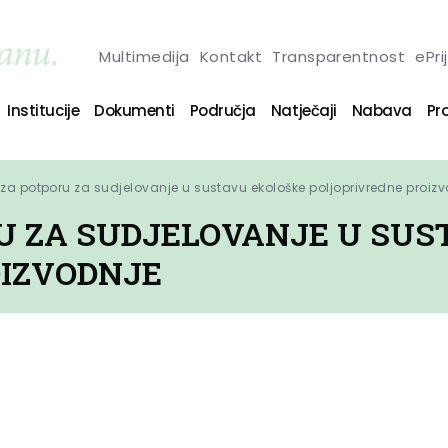
Multimedija
Kontakt
Transparentnost
ePri
Institucije
Dokumenti
Područja
Natječaji
Nabava
Pro
za potporu za sudjelovanje u sustavu ekološke poljoprivredne proiz
U ZA SUDJELOVANJE U SUS
OIZVODNJE