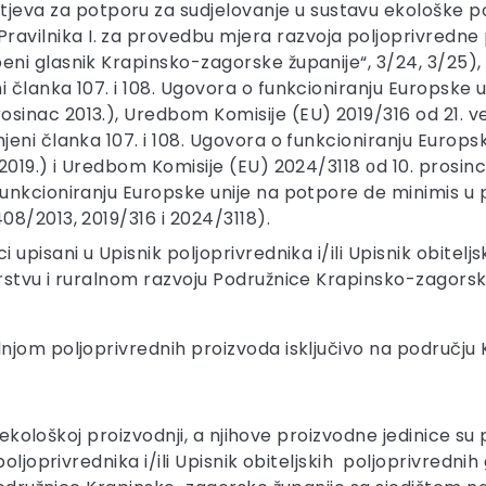
jeva za potporu za sudjelovanje u sustavu ekološke p
ravilnika I. za provedbu mjera razvoja poljoprivredne
beni glasnik Krapinsko-zagorske županije“, 3/24, 3/25),
ni članka 107. i 108. Ugovora o funkcioniranju Europske
osinac 2013.), Uredbom Komisije (EU) 2019/316 od 21. ve
imjeni članka 107. i 108. Ugovora o funkcioniranju Europ
 2. 2019.) i Uredbom Komisije (EU) 2024/3118 оd 10. prosi
funkcioniranju Europske unije na potpore de minimis u p
408/2013, 2019/316 i 2024/3118).
i upisani u Upisnik poljoprivrednika i/ili Upisnik obite
barstvu i ruralnom razvoju Podružnice Krapinsko-zagors
njom poljoprivrednih proizvoda isključivo na području
 u ekološkoj proizvodnji, a njihove proizvodne jedinice
oljoprivrednika i/ili Upisnik obiteljskih poljoprivredni