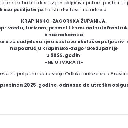
om treba biti dostavljen isključivo putem pošte i to
dresu pošiljatelja
, te istu dostaviti na adresu:
KRAPINSKO-ZAGORSKA ŽUPANIJA,
oprivredu, turizam, promet i komunalnu infrastruk
s naznakom za
oru za sudjelovanje u sustavu ekološke poljopriv
na području Krapinsko-zagorske županije
u 2025. godini
-NE OTVARATI-
va za potporu i donošenju Odluke nalaze se u Pravilni
. prosinca 2025. godine, odnosno do utroška osigu