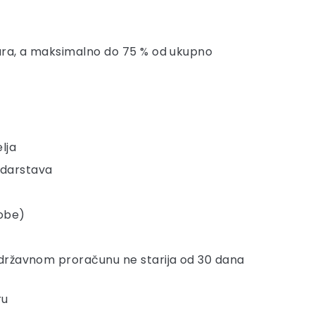
eura, a maksimalno do 75 % od ukupno
lja
podarstava
sobe)
a državnom proračunu ne starija od 30 dana
ru