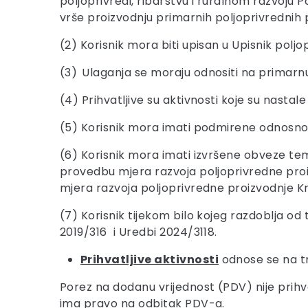
poljoprivredi, ribarstvu i ruralnom razvoju
vrše proizvodnju primarnih poljoprivrednih 
(2) Korisnik mora biti upisan u Upisnik polj
(3)
Ulaganja se moraju odnositi na primarnu 
(4) Prihvatljive su aktivnosti koje su nastal
(5) Korisnik mora imati podmirene odnosno
(6) Korisnik mora imati izvršene obveze te
provedbu mjera razvoja poljoprivredne proi
mjera razvoja poljoprivredne proizvodnje 
(7) Korisnik tijekom bilo kojeg razdoblja od
2019/316 i Uredbi 2024/3118.
Prihvatljive aktivnosti
odnose se na tr
Porez na dodanu vrijednost (PDV) nije prihva
ima pravo na odbitak PDV-a.