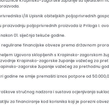
 Podružnice Krapinsko-zagorske županije sa sjedištem 
proizvoda.
oprivrednika i/ili Upisnik obiteljskih poljoprivrednih g
proizvodnju poljoprivrednih proizvoda iz Priloga I. ovo
e nakon 01. siječnja tekuće godine.
 regulirane financijske obveze prema državnom pror
meljem Ugovora sklopljenih s Krapinsko-zagorskom župa
zvodnje Krapinsko-zagorske županije važećeg za pretho
Krapinsko-zagorske županije važećeg za prethodnu god
 tri godine ne smije premašiti iznos potpore od 50.000
oškove stručnog nadzora i sustava ocjenjivanja suklad
tljiv za financiranje kod korisnika koji je porezni obv