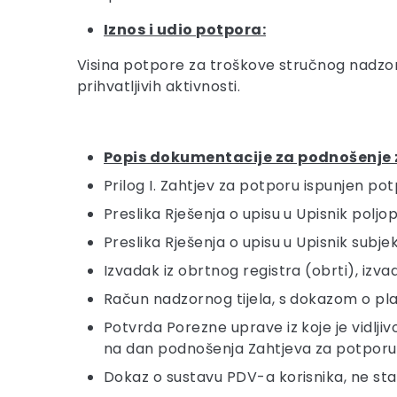
Iznos i udio potpora:
Visina potpore za troškove stručnog nadzor
prihvatljivih aktivnosti.
Popis dokumentacije za podnošenje 
Prilog I. Zahtjev za potporu ispunjen pot
Preslika Rješenja o upisu u Upisnik poljo
Preslika Rješenja o upisu u Upisnik subje
Izvadak iz obrtnog registra (obrti), iz
Račun nadzornog tijela, s dokazom o pl
Potvrda Porezne uprave iz koje je vidlj
na dan podnošenja Zahtjeva za potporu 
Dokaz o sustavu PDV-a korisnika, ne st