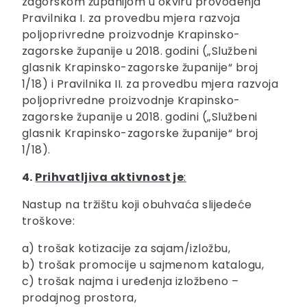
zagorskom županijom u okviru provođenja
Pravilnika I. za provedbu mjera razvoja
poljoprivredne proizvodnje Krapinsko-
zagorske županije u 2018. godini („Službeni
glasnik Krapinsko-zagorske županije“ broj
1/18) i Pravilnika II. za provedbu mjera razvoja
poljoprivredne proizvodnje Krapinsko-
zagorske županije u 2018. godini („Službeni
glasnik Krapinsko-zagorske županije“ broj
1/18).
4.
Prihvatljiva aktivnost je
:
Nastup na tržištu koji obuhvaća slijedeće
troškove:
a) trošak kotizacije za sajam/izložbu,
b) trošak promocije u sajmenom katalogu,
c) trošak najma i uređenja izložbeno –
prodajnog prostora,