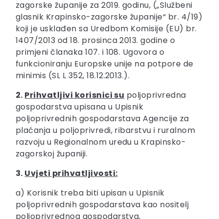
zagorske županije za 2019. godinu, („Službeni
glasnik Krapinsko-zagorske županije“ br. 4/19)
koji je usklađen sa Uredbom Komisije (EU) br.
1407/2013 od 18. prosinca 2013. godine o
primjeni članaka 107. i 108. Ugovora o
funkcioniranju Europske unije na potpore de
minimis (SL L 352, 18.12.2013.).
2.
Prihvatljivi korisnici su
poljoprivredna
gospodarstva upisana u Upisnik
poljoprivrednih gospodarstava Agencije za
plaćanja u poljoprivredi, ribarstvu i ruralnom
razvoju u Regionalnom uredu u Krapinsko-
zagorskoj županiji.
3.
Uvjeti prihvatljivosti:
a) Korisnik treba biti upisan u Upisnik
poljoprivrednih gospodarstava kao nositelj
poljoprivrednog gospodarstva,