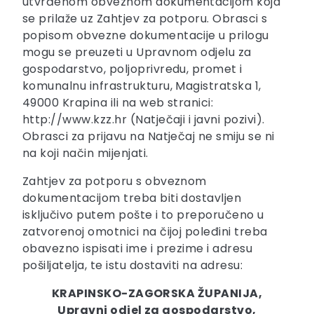
utvrđenom obveznom dokumentacijom koja
se prilaže uz Zahtjev za potporu. Obrasci s
popisom obvezne dokumentacije u prilogu
mogu se preuzeti u Upravnom odjelu za
gospodarstvo, poljoprivredu, promet i
komunalnu infrastrukturu, Magistratska 1,
49000 Krapina ili na web stranici:
http://www.kzz.hr (Natječaji i javni pozivi).
Obrasci za prijavu na Natječaj ne smiju se ni
na koji način mijenjati.
Zahtjev za potporu s obveznom
dokumentacijom treba biti dostavljen
isključivo putem pošte i to preporučeno u
zatvorenoj omotnici na čijoj poleđini treba
obavezno ispisati ime i prezime i adresu
pošiljatelja, te istu dostaviti na adresu:
KRAPINSKO-ZAGORSKA ŽUPANIJA,
Upravni odjel za gospodarstvo,