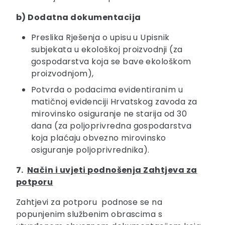
b)
Dodatna dokumentacija
Preslika Rješenja o upisu u Upisnik
subjekata u ekološkoj proizvodnji (za
gospodarstva koja se bave ekološkom
proizvodnjom),
Potvrda o podacima evidentiranim u
matičnoj evidenciji Hrvatskog zavoda za
mirovinsko osiguranje ne starija od 30
dana (za poljoprivredna gospodarstva
koja plaćaju obvezno mirovinsko
osiguranje poljoprivrednika).
7.
Način i uvjeti podnošenja Zahtjeva za
potporu
Zahtjevi za potporu podnose se na
popunjenim službenim obrascima s