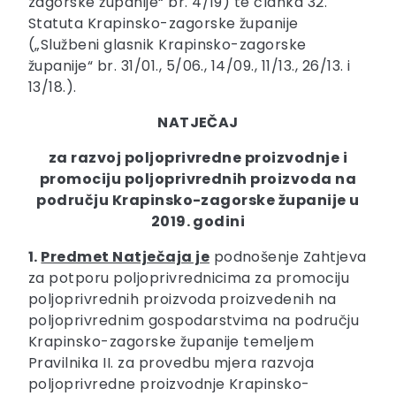
zagorske županije“ br. 4/19) te članka 32.
Statuta Krapinsko-zagorske županije
(„Službeni glasnik Krapinsko-zagorske
županije“ br. 31/01., 5/06., 14/09., 11/13., 26/13. i
13/18.).
NATJEČAJ
za razvoj poljoprivredne proizvodnje i
promociju poljoprivrednih proizvoda na
području Krapinsko-zagorske županije u
2019. godini
1.
Predmet Natječaja je
podnošenje Zahtjeva
za potporu poljoprivrednicima za promociju
poljoprivrednih proizvoda proizvedenih na
poljoprivrednim gospodarstvima na području
Krapinsko-zagorske županije temeljem
Pravilnika II. za provedbu mjera razvoja
poljoprivredne proizvodnje Krapinsko-