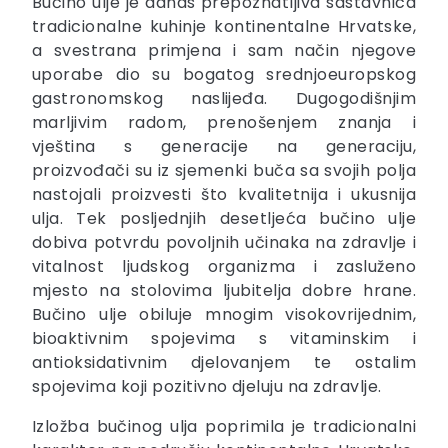
Bučino ulje je danas prepoznatljiva sastavnica
tradicionalne kuhinje kontinentalne Hrvatske,
a svestrana primjena i sam način njegove
uporabe dio su bogatog srednjoeuropskog
gastronomskog naslijeđa. Dugogodišnjim
marljivim radom, prenošenjem znanja i
vještina s generacije na generaciju,
proizvođači su iz sjemenki buča sa svojih polja
nastojali proizvesti što kvalitetnija i ukusnija
ulja. Tek posljednjih desetljeća bučino ulje
dobiva potvrdu povoljnih učinaka na zdravlje i
vitalnost ljudskog organizma i zasluženo
mjesto na stolovima ljubitelja dobre hrane.
Bučino ulje obiluje mnogim visokovrijednim,
bioaktivnim spojevima s vitaminskim i
antioksidativnim djelovanjem te ostalim
spojevima koji pozitivno djeluju na zdravlje.
Izložba bučinog ulja poprimila je tradicionalni