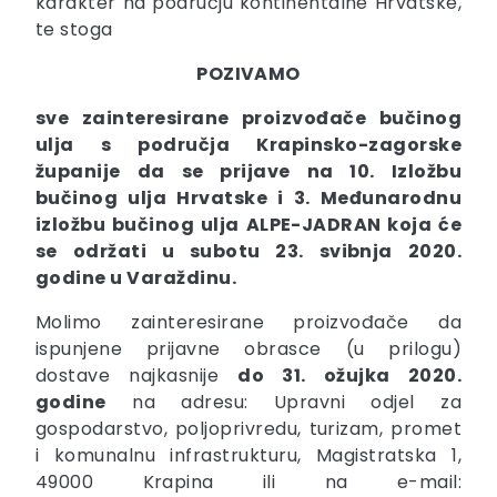
karakter na području kontinentalne Hrvatske,
te stoga
POZIVAMO
sve zainteresirane proizvođače bučinog
ulja s područja Krapinsko-zagorske
županije da se prijave na 10. Izložbu
bučinog ulja Hrvatske i 3. Međunarodnu
izložbu bučinog ulja ALPE-JADRAN koja će
se održati u subotu 23. svibnja 2020.
godine u Varaždinu.
Molimo zainteresirane proizvođače da
ispunjene prijavne obrasce (u prilogu)
dostave najkasnije
do 31. ožujka 2020.
godine
na adresu: Upravni odjel za
gospodarstvo, poljoprivredu, turizam, promet
i komunalnu infrastrukturu, Magistratska 1,
49000 Krapina ili na e-mail: