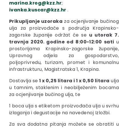
marina.krog@kzz.hr
;
ivanka.kuscar@kzz.hr
.
Prikupljanje uzoraka
za ocjenjivanje bučinog
ulja za proizvođače s područja Krapinsko-
zagorske županije održat će se
u utorak 7.
travnja 2020. godine od 8:00-12:00 sati
u
prostorijama Krapinsko-zagorske županije,
Upravnog odjela za gospodarstvo,
poljoprivredu, turizam, promet i komunalnu
infrastrukturu, Magistratska 1, Krapina.
Dostavlja se
1 x 0,25 litara i 1 x 0,50 litara
ulja
u tamnim, staklenim i neobilježenim bocama
za ocjenjivanje bučinog ulja, te
1 boca ulja s etiketom proizvođača ulja u svrhu
izlaganja i degustacije na navedenoj Izložbi.
Za sva dodatna pitanja možete se obratiti u