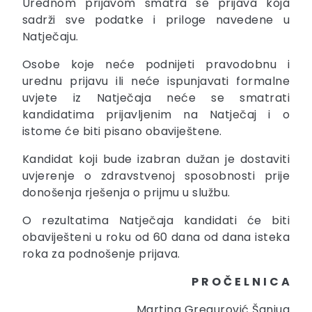
Urednom prijavom smatra se prijava koja
sadrži sve podatke i priloge navedene u
Natječaju.
Osobe koje neće podnijeti pravodobnu i
urednu prijavu ili neće ispunjavati formalne
uvjete iz Natječaja neće se smatrati
kandidatima prijavljenim na Natječaj i o
istome će biti pisano obaviještene.
Kandidat koji bude izabran dužan je dostaviti
uvjerenje o zdravstvenoj sposobnosti prije
donošenja rješenja o prijmu u službu.
O rezultatima Natječaja kandidati će biti
obaviješteni u roku od 60 dana od dana isteka
roka za podnošenje prijava.
P R O Č E L N I C A
Martina Gregurović Šanjug