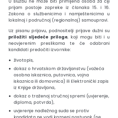
U službu ne može biti primljena osoba za čiji
prijam postoje zapreke iz članaka 15. i 16.
Zakona o službenicima i namještenicima u
lokalnoj i područnoj (regionalnoj) samoupravi.
Uz pisanu prijavu, podnositelji prijave dužni su
priložiti sljedeće priloge
, koji mogu biti i u
neovjerenim preslikama te će odabrani
kandidati predočiti izvornike:
životopis,
dokaz o hrvatskom državljanstvu (važeća
osobna iskaznica, putovnica, vojna
iskaznica ili domovnica) ili Elektronički zapis
iz Knjige državljana,
dokaz o traženoj stručnoj spremi (uvjerenje,
diploma, potvrda),
uvjerenje nadležnog suda se protiv
kandidata ne vodi kazneni postupak (ne