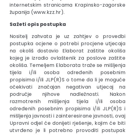
internetskim stranicama Krapinsko-zagorske
županija (www.kzz.hr).
Sažeti opis postupka
Nositelj zahvata je uz zahtjev o provedbi
postupka ocjene o potrebi procjene utjecaja
na okoliš dostavio Elaborat zaštite okoliša
kojeg je izradio ovlaštenik za poslove zaštite
okoliša. Temeljem Elaborata traže se mišljenja
tijela i/ili osoba određenih posebnim
propisima i/ili JLP(R)S o tome da li je moguće
očekivati značajan negativan utjecaj na
područje njihove nadležnosti. Nakon
razmotrenih mišljenja tijela i/ili osoba
određenih posebnim propisima i/ili JLP(R)S i
mišljenja javnosti i zainteresirane javnosti, ovaj
Upravni odjel će donijeti rješenje, kojim će biti
utvrđeno je li potrebno provoditi postupak