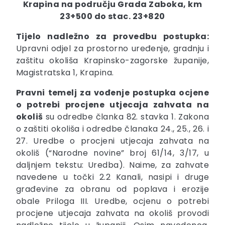
Krapina na području Grada Zaboka, km
23+500 do stac. 23+820
Tijelo nadležno za provedbu postupka:
Upravni odjel za prostorno uređenje, gradnju i
zaštitu okoliša Krapinsko-zagorske županije,
Magistratska 1, Krapina.
Pravni temelj za vođenje postupka ocjene
o potrebi procjene utjecaja zahvata na
okoliš
su odredbe članka 82. stavka 1. Zakona
o zaštiti okoliša i odredbe članaka 24., 25., 26. i
27. Uredbe o procjeni utjecaja zahvata na
okoliš (“Narodne novine” broj 61/14, 3/17, u
daljnjem tekstu: Uredba). Naime, za zahvate
navedene u točki 2.2 Kanali, nasipi i druge
građevine za obranu od poplava i erozije
obale Priloga III. Uredbe, ocjenu o potrebi
procjene utjecaja zahvata na okoliš provodi