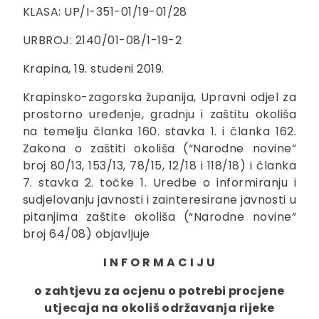
KLASA: UP/I-351-01/19-01/28
URBROJ: 2140/01-08/1-19-2
Krapina, 19. studeni 2019.
Krapinsko-zagorska županija, Upravni odjel za
prostorno uređenje, gradnju i zaštitu okoliša
na temelju članka 160. stavka 1. i članka 162.
Zakona o zaštiti okoliša (“Narodne novine”
broj 80/13, 153/13, 78/15, 12/18 i 118/18) i članka
7. stavka 2. točke 1. Uredbe o informiranju i
sudjelovanju javnosti i zainteresirane javnosti u
pitanjima zaštite okoliša (“Narodne novine”
broj 64/08) objavljuje
I N F O R M A C I J U
o zahtjevu za ocjenu o potrebi procjene
utjecaja na okoliš održavanja rijeke