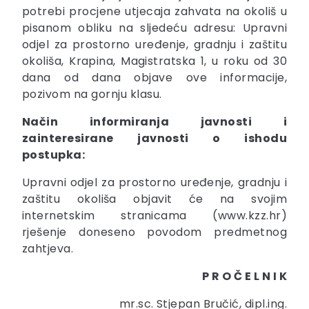
potrebi procjene utjecaja zahvata na okoliš u
pisanom obliku na sljedeću adresu: Upravni
odjel za prostorno uređenje, gradnju i zaštitu
okoliša, Krapina, Magistratska 1, u roku od 30
dana od dana objave ove informacije,
pozivom na gornju klasu.
Način informiranja javnosti i
zainteresirane javnosti o ishodu
postupka:
Upravni odjel za prostorno uređenje, gradnju i
zaštitu okoliša objavit će na svojim
internetskim stranicama (www.kzz.hr)
rješenje doneseno povodom predmetnog
zahtjeva.
P R O Č E L N I K
mr.sc. Stjepan Bručić, dipl.ing.