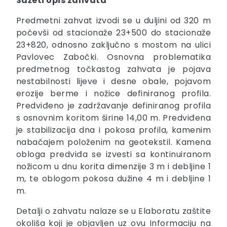
Sažeti opis zahvata
Predmetni zahvat izvodi se u duljini od 320 m
počevši od stacionaže 23+500 do stacionaže
23+820, odnosno zaključno s mostom na ulici
Pavlovec Zabočki. Osnovna problematika
predmetnog točkastog zahvata je pojava
nestabilnosti lijeve i desne obale, pojavom
erozije berme i nožice definiranog profila.
Predviđeno je zadržavanje definiranog profila
s osnovnim koritom širine 14,00 m. Predviđena
je stabilizacija dna i pokosa profila, kamenim
nabačajem položenim na geotekstil. Kamena
obloga predviđa se izvesti sa kontinuiranom
nožicom u dnu korita dimenzije 3 m i debljine 1
m, te oblogom pokosa dužine 4 m i debljine 1
m.
Detalji o zahvatu nalaze se u Elaboratu zaštite
okoliša koji je objavljen uz ovu Informaciju na