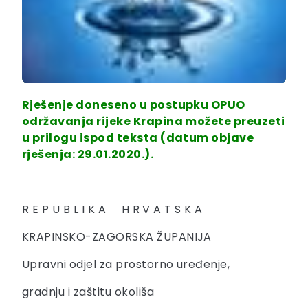
Rješenje doneseno u postupku OPUO
održavanja rijeke Krapina možete preuzeti
u prilogu ispod teksta (datum objave
rješenja: 29.01.2020.).
R E P U B L I K A H R V A T S K A
KRAPINSKO-ZAGORSKA ŽUPANIJA
Upravni odjel za prostorno uređenje,
gradnju i zaštitu okoliša