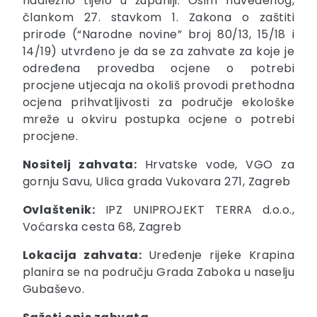
nadležno tijelo u županiji. Osim navedenog,
člankom 27. stavkom 1. Zakona o zaštiti
prirode (“Narodne novine” broj 80/13, 15/18 i
14/19) utvrđeno je da se za zahvate za koje je
određena provedba ocjene o potrebi
procjene utjecaja na okoliš provodi prethodna
ocjena prihvatljivosti za područje ekološke
mreže u okviru postupka ocjene o potrebi
procjene.
Nositelj zahvata:
Hrvatske vode, VGO za
gornju Savu, Ulica grada Vukovara 271, Zagreb
Ovlaštenik:
IPZ UNIPROJEKT TERRA d.o.o.,
Voćarska cesta 68, Zagreb
Lokacija zahvata:
Uređenje rijeke Krapina
planira se na području Grada Zaboka u naselju
Gubaševo.