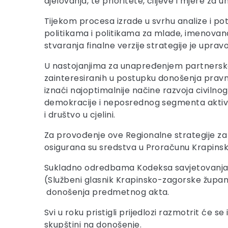
djelovanja, te prioritete, ciljeve i mjere z
Tijekom procesa izrade u svrhu analize i po
politikama i politikama za mlade, imenovan
stvaranja finalne verzije strategije je uprav
U nastojanjima za unapređenjem partnerskog
zainteresiranih u postupku donošenja pravne
iznaći najoptimalnije načine razvoja civil
demokracije i neposrednog segmenta aktivno
i društvo u cjelini.
Za provođenje ove Regionalne strategije za
osigurana su sredstva u Proračunu Krapinsk
Sukladno odredbama Kodeksa savjetovanja 
(Službeni glasnik Krapinsko-zagorske županij
donošenja predmetnog akta.
Svi u roku pristigli prijedlozi razmotrit će s
skupštini na donošenje.