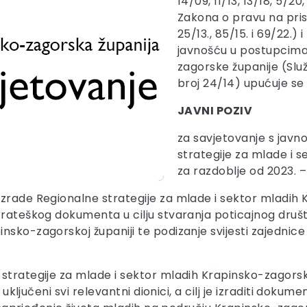
14/09, 11/13, 13/18, 5/20
Zakona o pravu na pris
25/13., 85/15. i 69/22.
javnošću u postupcima
zagorske županije (Slu
broj 24/14) upućuje se
JAVNI POZIV
za savjetovanje s jav
strategije za mlade i 
za razdoblje od 2023. 
izrade Regionalne strategije za mlade i sektor mladih 
strateškog dokumenta u cilju stvaranja poticajnog dru
sko-zagorskoj županiji te podizanje svijesti zajednice 
strategije za mlade i sektor mladih Krapinsko-zagorsk
 uključeni svi relevantni dionici, a cilj je izraditi doku