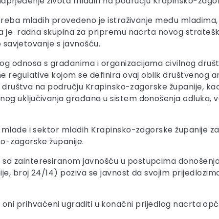
a unaprjeđenje života mladih na području Krapinsko-zago
treba mladih provedeno je istraživanje među mladima, 
a je radna skupina za pripremu nacrta novog stratešk
o savjetovanje s javnošću.
 odnosa s građanima i organizacijama civilnog društv
 regulative kojom se definira ovaj oblik društvenog a
nog društva na području Krapinsko-zagorske županije, 
g uključivanja građana u sistem donošenja odluka, va
 mlade i sektor mladih Krapinsko-zagorske županije za
o-zagorske županije.
sa zainteresiranom javnošću u postupcima donošenja
e, broj 24/14) poziva se javnost da svojim prijedlozima
e i oni prihvaćeni ugraditi u konačni prijedlog nacrta opć