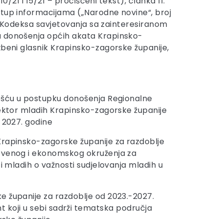
, 10/21 i 15/21 – pročišćeni tekst), članka 11.
tup informacijama („Narodne novine“, broj
) i Kodeksa savjetovanja sa zainteresiranom
 donošenja općih akata Krapinsko-
žbeni glasnik Krapinsko-zagorske županije,
nošću u postupku donošenja Regionalne
sektor mladih Krapinsko-zagorske županije
– 2027. godine
Krapinsko-zagorske županije za razdoblje
štvenog i ekonomskog okruženja za
i mladih o važnosti sudjelovanja mladih u
e županije za razdoblje od 2023.-2027.
ment koji u sebi sadrži tematska područja