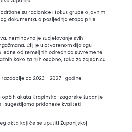
rske županije.
održane su radionice i fokus grupe o javnim
og dokumenta, a posljednja etapa prije
a, neminovno je sudjelovanje svih
ngažmana. Cilj je u otvorenom dijalogu
kao jedne od temeljnih odrednica suvremene
žnih kako za njih osobno, tako za zajednicu
 razdoblje od 2023. -2027. godine
 općih akata Krapinsko-zagorske županije
 i sugestijama pridonese kvaliteti
eg akta koji će se uputiti Županijskoj