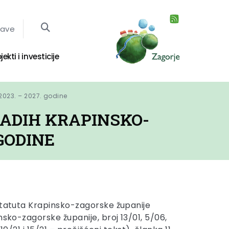
jave
jekti i investicije
2023. – 2027. godine
LADIH KRAPINSKO-
GODINE
Statuta Krapinsko-zagorske županije
nsko-zagorske županije, broj 13/01, 5/06,