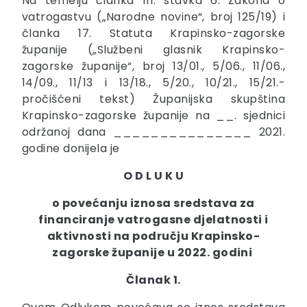
Na temelju članka 111. stavka 6. Zakona o
vatrogastvu („Narodne novine“, broj 125/19) i
članka 17. Statuta Krapinsko-zagorske
županije („Službeni glasnik Krapinsko-
zagorske županije“, broj 13/01., 5/06., 11/06.,
14/09., 11/13 i 13/18., 5/20., 10/21., 15/21.-
pročišćeni tekst) Županijska skupština
Krapinsko-zagorske županije na __. sjednici
održanoj dana _______________ 2021.
godine donijela je
O D L U K U
o povećanju iznosa sredstava za
financiranje vatrogasne djelatnosti i
aktivnosti na području Krapinsko-
zagorske županije u 2022. godini
Članak 1.