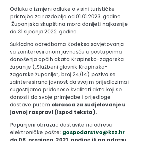
Odluku o izmjeni odluke o visini turističke
pristojbe za razdoblje od 01.01.2023. godine
Županijska skupština mora donijeti najkasnije
do 31.siječnja 2022. godine.
Sukladno odredbama Kodeksa savjetovanja
sa zainteresiranom javnošću u postupcima
donošenja općih akata Krapinsko-zagorska
županije („Službeni glasnik Krapinsko-
zagorske županije“, broj 24/14) poziva se
zainteresirana javnost da svojim prijedlozima i
sugestijama pridonese kvaliteti akta koji se
donosi i da svoje primjedbe i prijedloge
dostave putem
obrasca za sudjelovanje u
javnoj raspravi (ispod teksta).
Popunjeni obrazac dostavite na adresu
elektroničke pošte:
gospodarstvo@kzz.hr
do 08. prosinca 2021. godine ili na adresu