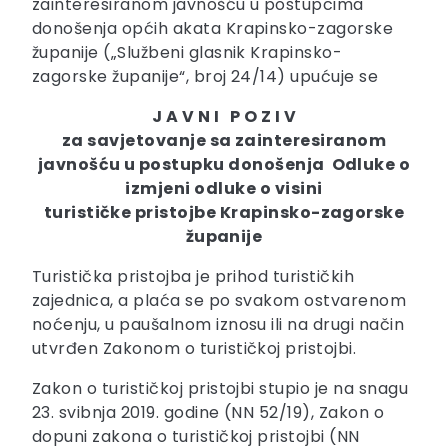
zainteresiranom javnošću u postupcima
donošenja općih akata Krapinsko-zagorske
županije („Službeni glasnik Krapinsko-
zagorske županije“, broj 24/14) upućuje se
J A V N I P O Z I V
za savjetovanje
sa zainteresiranom
javnošću u postupku donošenja Odluke o
izmjeni odluke o visini
turističke pristojbe Krapinsko-zagorske
županije
Turistička pristojba je prihod turističkih
zajednica, a plaća se po svakom ostvarenom
noćenju, u paušalnom iznosu ili na drugi način
utvrđen Zakonom o turističkoj pristojbi.
Zakon o turističkoj pristojbi stupio je na snagu
23. svibnja 2019. godine (NN 52/19), Zakon o
dopuni zakona o turističkoj pristojbi (NN