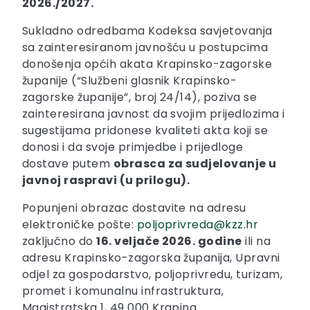
2026./2027.
Sukladno odredbama Kodeksa savjetovanja
sa zainteresiranom javnošću u postupcima
donošenja općih akata Krapinsko-zagorske
županije (“Službeni glasnik Krapinsko-
zagorske županije”, broj 24/14), poziva se
zainteresirana javnost da svojim prijedlozima i
sugestijama pridonese kvaliteti akta koji se
donosi i da svoje primjedbe i prijedloge
dostave putem
obrasca za sudjelovanje u
javnoj raspravi (u prilogu).
Popunjeni obrazac dostavite na adresu
elektroničke pošte:
poljoprivreda@kzz.hr
zaključno do
16. veljače 2026. godine
ili na
adresu Krapinsko-zagorska županija, Upravni
odjel za gospodarstvo, poljoprivredu, turizam,
promet i komunalnu infrastruktura,
Magistratska 1, 49 000 Krapina.