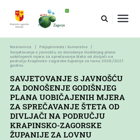
Naslovnica
Poljoprivreda i šumarstvo
Savjetovanje s javnošću za donošenje Godišnjeg plana 
uobičajenih mjera za sprečavanje šteta od divljači na 
području Krapinsko-zagorske županije za lovnu 2026./2027. 
godinu.
SAVJETOVANJE S JAVNOŠĆU
ZA DONOŠENJE GODIŠNJEG
PLANA UOBIČAJENIH MJERA
ZA SPREČAVANJE ŠTETA OD
DIVLJAČI NA PODRUČJU
KRAPINSKO-ZAGORSKE
ŽUPANIJE ZA LOVNU