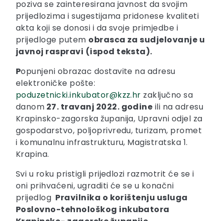
poziva se zainteresirana javnost da svojim
prijedlozima i sugestijama pridonese kvaliteti
akta koji se donosi i da svoje primjedbe i
prijedloge putem
obrasca za sudjelovanje u
javnoj raspravi
(ispod teksta).
P
opunjeni obrazac dostavite na adresu
elektroničke pošte:
poduzetnicki.inkubator@kzz.hr
zaključno sa
danom
27. travanj 2022. godine
ili na adresu
Krapinsko-zagorska županija, Upravni odjel za
gospodarstvo, poljoprivredu, turizam, promet
i komunalnu infrastrukturu, Magistratska 1.
Krapina.
Svi u roku pristigli prijedlozi razmotrit će se i
oni prihvaćeni, ugraditi će se u konačni
prijedlog
Pravilnika o korištenju usluga
Poslovno-tehnološkog inkubatora