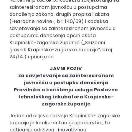
Na temelju točke IX. Kodeksa savjetovanja sa
zainteresiranom javnošću u postupcima
donošenja zakona, drugih propisa i akata
(»Narodne novine«, br. 140/09) i Kodeksa
savjetovanja sa zainteresiranom javnošću u
postupcima donošenja općih akata
Krapinsko-zagorske županije („Službeni
glasnik Krapinsko-zagorske županije“, broj
24/14.) upućuje se
JAVNI POZIV
za savjetovanje sa zainteresiranom
javnošću u postupku donošenja
Pravilnika o korištenju usluga Poslovno
tehnološkog inkubatora Krapinsko-
zagorske županije
Jedan od ciljeva razvoja Krapinsko- zagorske
županije je konkurentno gospodarstvo, te
poticanje održivog i inovativnog