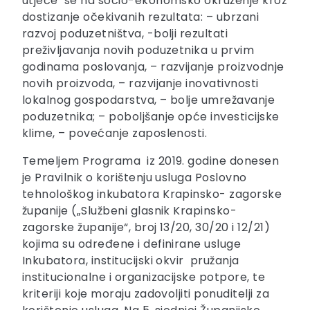
utječe se na socio-ekonomsko okruženje kroz
dostizanje očekivanih rezultata: – ubrzani
razvoj poduzetništva, -bolji rezultati
preživljavanja novih poduzetnika u prvim
godinama poslovanja, – razvijanje proizvodnje
novih proizvoda, – razvijanje inovativnosti
lokalnog gospodarstva, – bolje umrežavanje
poduzetnika; – poboljšanje opće investicijske
klime, – povećanje zaposlenosti.
Temeljem Programa iz 2019. godine donesen
je Pravilnik o korištenju usluga Poslovno
tehnološkog inkubatora Krapinsko- zagorske
županije („Službeni glasnik Krapinsko-
zagorske županije“, broj 13/20, 30/20 i 12/21)
kojima su određene i definirane usluge
Inkubatora, institucijski okvir pružanja
institucionalne i organizacijske potpore, te
kriteriji koje moraju zadovoljiti ponuditelji za