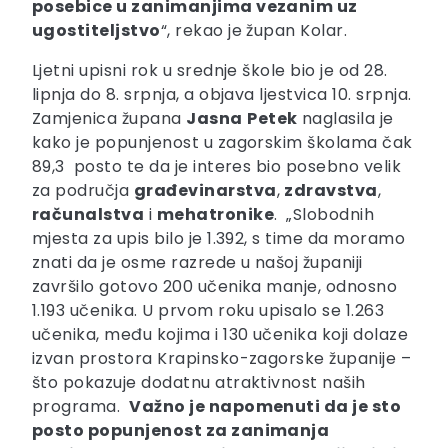
posebice u zanimanjima vezanim uz
ugostiteljstvo
“, rekao je župan Kolar.
Ljetni upisni rok u srednje škole bio je od 28.
lipnja do 8. srpnja, a objava ljestvica 10. srpnja.
Zamjenica župana
Jasna
Petek
naglasila je
kako je popunjenost u zagorskim školama čak
89,3 posto te da je interes bio posebno velik
za područja
građevinarstva
,
zdravstva
,
računalstva
i
mehatronike
. „Slobodnih
mjesta za upis bilo je 1.392, s time da moramo
znati da je osme razrede u našoj županiji
završilo gotovo 200 učenika manje, odnosno
1.193 učenika. U prvom roku upisalo se 1.263
učenika, među kojima i 130 učenika koji dolaze
izvan prostora Krapinsko-zagorske županije –
što pokazuje dodatnu atraktivnost naših
programa.
Važno je napomenuti da je sto
posto popunjenost za zanimanja