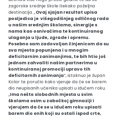
zagorske srednje škole itekako poželjna
destinacija. „
Ovaj sjajan rezultat upisa
posljedica je višegodišnjeg odličnog rada
u našim srednjim školama, sinergije s
nama kao osnivačima te kontinuiranog
ulaganja u ljude, zgrade i opremu.
Posebno sam zadovoljan činjenicom da su
sva mjesta popunjena i u mnogim
deficitarnim zanimanjima, te bih htio još
jednom zahvaliti našim partnerima u
kontinuiranoj promociji upravo tih
deficitarnih zanimanja
“, istaknuo je župan
Kolar te poručio kako vjeruje da će se barem
dio neupisanih učenika upisati u idućem roku.
„
Ima nešto slobodnih mjesta u svim
školama osim u zabočkoj gimnaziji i
vjerujem da će se u idućem roku upisati
barem dio onih koji su ostali ispod crte,