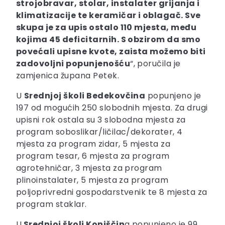
strojobravar, stolar, instalater grijanja i
klimatizacije te keramičar i oblagač. Sve
skupa je za upis ostalo 110 mjesta, među
kojima 45 deficitarnih. S obzirom da smo
povećali upisne kvote, zaista možemo biti
zadovoljni popunjenošću
“, poručila je
zamjenica župana Petek.
U
Srednjoj školi Bedekovčina
popunjeno je
197 od mogućih 250 slobodnih mjesta. Za drugi
upisni rok ostala su 3 slobodna mjesta za
program soboslikar/ličilac/dekorater, 4
mjesta za program zidar, 5 mjesta za
program tesar, 6 mjesta za program
agrotehničar, 3 mjesta za program
plinoinstalater, 5 mjesta za program
poljoprivredni gospodarstvenik te 8 mjesta za
program staklar.
U
Srednjoj školi Konjščin
a popunjeno je 99