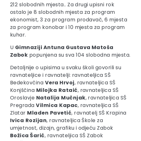
212 slobodnih mjesta.. Za drugi upisni rok
ostalo je 8 slobodnih mjesta za program
ekonomist, 3 za program prodavač, 6 mjesta
za program konobar i 10 mjesta za program
kuhar.
U
Gimnaziji Antuna Gustava Matoša
Zabok
popunjena su sva 104 slobodna mjesta.
Detaljnije o upisima u svaku školi govorili su
ravnateljice i ravnatelji: ravnateljica SŠ
Bedekovčina
Vera Hrvoj
, ravnateljica SŠ
Konjščina
Milojka
Rataić
, ravnateljica SŠ
Oroslavje
Natalija
Mučnjak
, ravnateljica SŠ
Pregrada
Vilmica
Kapac
, ravnateljica SŠ
Zlatar
Mladen
Pavetić
, ravnatelj SŠ Krapina
Ivica
Rozijan
, ravnateljica Škole za
umjetnost, dizajn, grafiku i odjeću Zabok
Božica Šarić
, ravnateljica SŠ Zabok