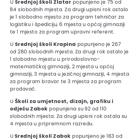
U
Srednjoj školi Zlatar
popunjeno je 75 od
84 slobodnih mjesta. Za drugi upisni rok ostalo
je 1 slobodno mjesto za program tehničar za
logistiku i špediciju, 6 mjesta u općoj gimnaziji
te 1 mjesto za program upravni referent.
U
Srednjoj školi Krapina
popunjeno je 267
od 280 slobodnih mjesta. Za drugi rok ostalo je
1 slobodno mjestu u prirodoslovno-
matematičkoj gimnaziji, 2 mjesta u općoj
gimnaziji, 3 mjesta u jezičnoj gimnaziji, 4 mjesta
za program bravar te 3 mjesta za program
prodavač.
U
Školi za umjetnost, dizajn, grafiku i
odjeću Zabok
popunjena su 92 od 110
slobodnih mjesta. Za drugi upisni rok ostala su
4 mjesta u pripremnom razredu.
U
Srednjoj školi Zabok
popunjeno je 183 od