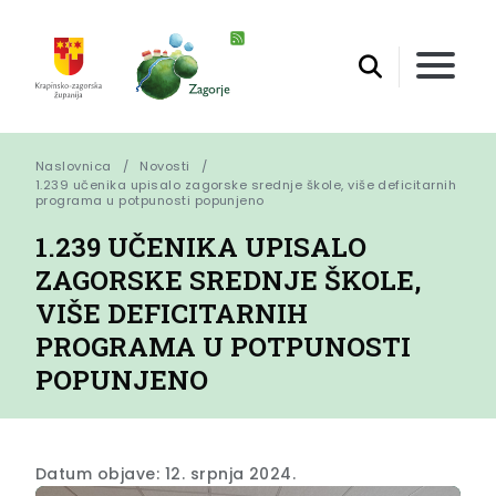
Naslovnica
Novosti
1.239 učenika upisalo zagorske srednje škole, više deficitarnih 
programa u potpunosti popunjeno
1.239 UČENIKA UPISALO
ZAGORSKE SREDNJE ŠKOLE,
VIŠE DEFICITARNIH
PROGRAMA U POTPUNOSTI
POPUNJENO
Datum objave: 12. srpnja 2024.