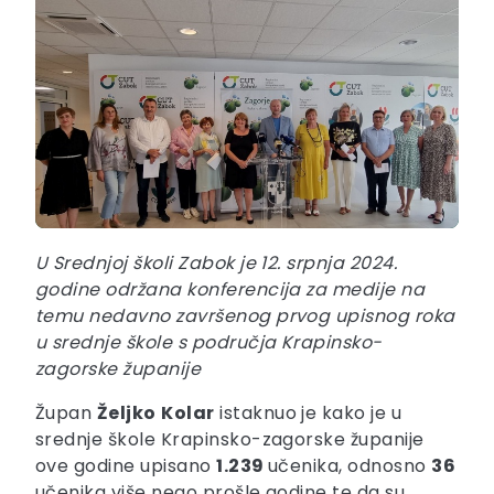
U Srednjoj školi Zabok je 12. srpnja 2024.
godine održana konferencija za medije na
temu nedavno završenog prvog upisnog roka
u srednje škole s područja Krapinsko-
zagorske županije
Župan
Željko
Kolar
istaknuo je kako je u
srednje škole Krapinsko-zagorske županije
ove godine upisano
1.239
učenika, odnosno
36
učenika više nego prošle godine te da su